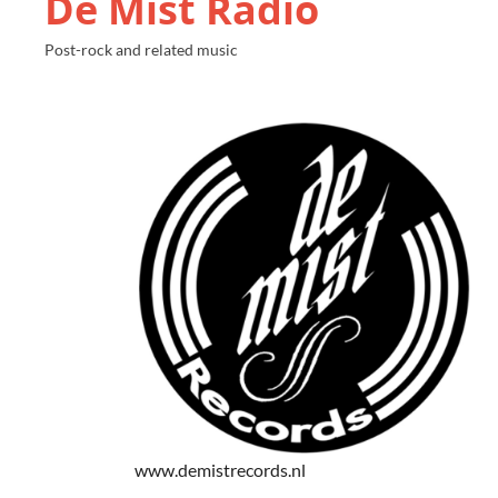
De Mist Radio
Post-rock and related music
www.demistrecords.nl