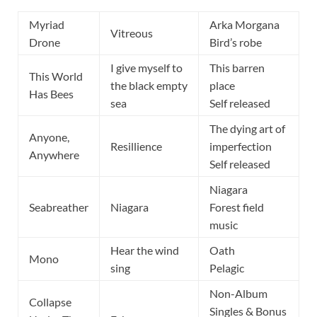
Myriad
Arka Morgana
Vitreous
Drone
Bird’s robe
I give myself to
This barren
This World
the black empty
place
Has Bees
sea
Self released
The dying art of
Anyone,
Resillience
imperfection
Anywhere
Self released
Niagara
Seabreather
Niagara
Forest field
music
Hear the wind
Oath
Mono
sing
Pelagic
Non-Album
Collapse
Singles & Bonus