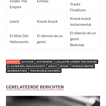
Under The
Echoes
Tracks
Empire
Finaltune
Knock knock
Leech
Knock knock
Instarmental
El silencio de un
El Altar Del
El silencio de un
gesto
Holocausto
gesto
Beatclap
GETAGD
ANYONE
ANYWHERE
COLLAPSE UNDER THE EMPIRE
EL ALTAR DEL HOLOCAUSTO
LEECH
MONO
MYRIAD DRONE
SEABREATHER
THIS WORLD HAS BEES
GERELATEERDE BERICHTEN