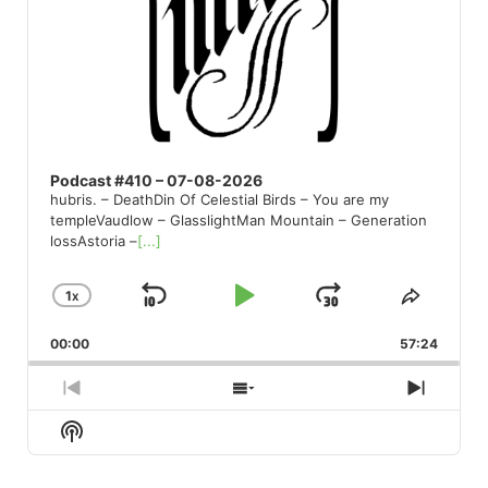
Podcast #410 – 07-08-2026
hubris. – DeathDin Of Celestial Birds – You are my
templeVaudlow – GlasslightMan Mountain – Generation
lossAstoria –
[...]
1
X
SKIP
PLAY
JUMP
CHANGE
SHARE
PLAYBACK
THIS
BACKWARD
PAUSE
FORWARD
00:00
RATE
57:24
EPISO
PREVIOUS
SHOW
NEXT
EPISODE
EPISODES
EPISO
Show
LIST
Podcast
Information