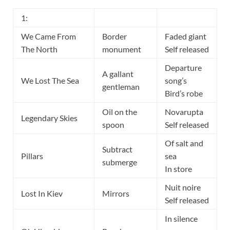
1:
We Came From
Border
Faded giant
The North
monument
Self released
Departure
A gallant
We Lost The Sea
song’s
gentleman
Bird’s robe
Oil on the
Novarupta
Legendary Skies
spoon
Self released
Of salt and
Subtract
Pillars
sea
submerge
In store
Nuit noire
Lost In Kiev
Mirrors
Self released
In silence