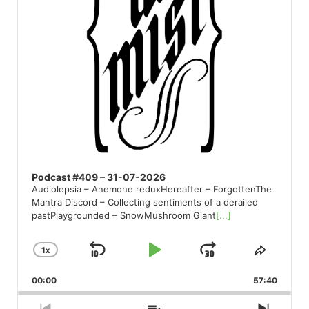
Podcast #409 – 31-07-2026
Audiolepsia – Anemone reduxHereafter – ForgottenThe
Mantra Discord – Collecting sentiments of a derailed
pastPlaygrounded – SnowMushroom Giant
[...]
1
X
SKIP
PLAY
JUMP
CHANGE
SHARE
PLAYBACK
THIS
BACKWARD
PAUSE
FORWARD
00:00
RATE
57:40
EPISO