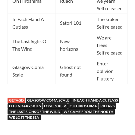
Oh Hiroshima
Ruach
we yearn
Self released
In Each Hand A
The kraken
Satori 101
Cutlass
Self released
We are
The Last Sighs Of
New
trees
The Wind
horizons
Self released
Enter
Glasgow Coma
Ghost not
oblivion
Scale
found
Fluttery
GETAGD
GLASGOW COMA SCALE
IN EACH HAND A CUTLASS
LEGENDARY SKIES
LOST IN KIEV
OH HIROSHIMA
PILLARS
THE LAST SIGHS OF THE WIND
WE CAME FROM THE NORTH
WE LOST THE SEA