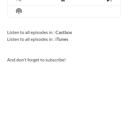
PREVIOUS
SHOW
NEXT
EPISODE
EPISODES
EPISO
Show
LIST
Podcast
Information
Listen to all episodes in :
Castbox
Listen to all episodes in :
iTunes
And don't forget to subscribe!