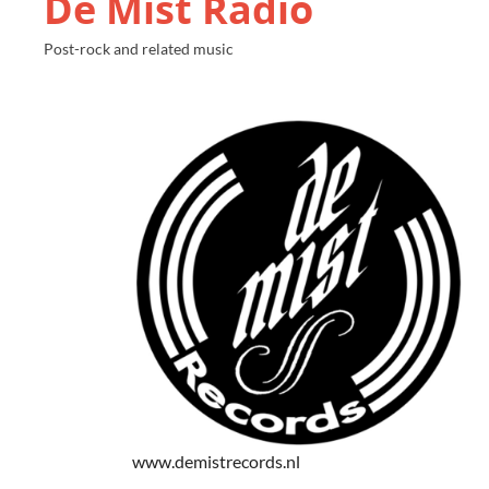
De Mist Radio
Post-rock and related music
www.demistrecords.nl