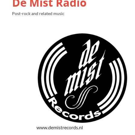
De Mist Radio
Post-rock and related music
www.demistrecords.nl