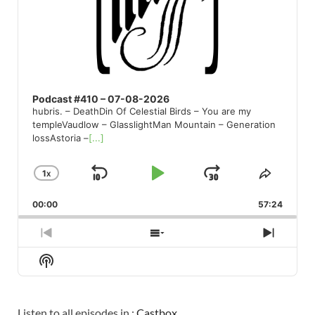
Podcast #410 – 07-08-2026
hubris. – DeathDin Of Celestial Birds – You are my
templeVaudlow – GlasslightMan Mountain – Generation
lossAstoria –
[...]
1
X
SKIP
PLAY
JUMP
CHANGE
SHARE
PLAYBACK
THIS
BACKWARD
PAUSE
FORWARD
00:00
RATE
57:24
EPISO
PREVIOUS
SHOW
NEXT
EPISODE
EPISODES
EPISO
Show
LIST
Podcast
Information
Listen to all episodes in :
Castbox