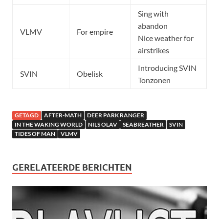
Sing with
abandon
VLMV
For empire
Nice weather for
airstrikes
Introducing SVIN
SVIN
Obelisk
Tonzonen
GETAGD
AFTER-MATH
DEER PARK RANGER
IN THE WAKING WORLD
NILS OLAV
SEABREATHER
SVIN
TIDES OF MAN
VLMV
GERELATEERDE BERICHTEN