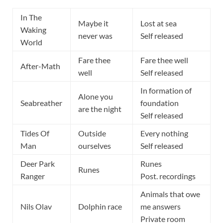
In The
Maybe it
Lost at sea
Waking
never was
Self released
World
Fare thee
Fare thee well
After-Math
well
Self released
In formation of
Alone you
Seabreather
foundation
are the night
Self released
Tides Of
Outside
Every nothing
Man
ourselves
Self released
Deer Park
Runes
Runes
Ranger
Post. recordings
Animals that owe
Nils Olav
Dolphin race
me answers
Private room