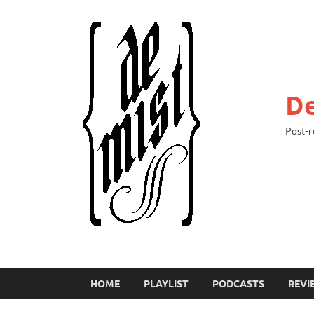
De
Post-r
HOME
PLAYLIST
PODCASTS
REVI