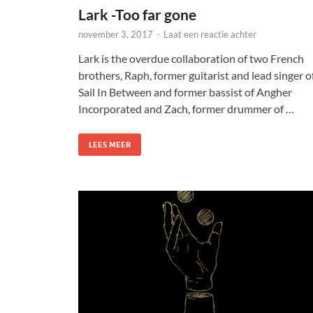
Lark -Too far gone
november 3, 2017
-
Laat een reactie achter
Lark is the overdue collaboration of two French
brothers, Raph, former guitarist and lead singer o
Sail In Between and former bassist of Angher
Incorporated and Zach, former drummer of …
LEES MEER