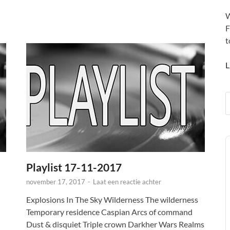
W
F
t
L
A
P
Playlist 17-11-2017
november 17, 2017
-
Laat een reactie achter
Explosions In The Sky Wilderness The wilderness
Temporary residence Caspian Arcs of command
Dust & disquiet Triple crown Darkher Wars Realms