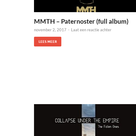
MMTH – Paternoster (full album)
november 2, 2017
-
Laat een reactie achter
LEES MEER