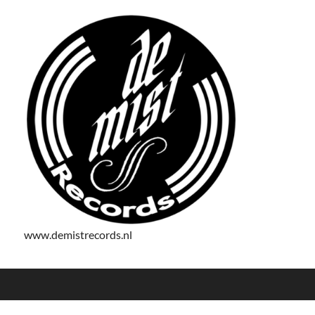
www.demistrecords.nl