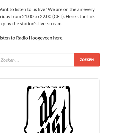
ant to listen to us live? We are on the air every
riday from 21.00 to 22.00 (CET). Here's the link
o play the station's live-stream:
isten to Radio Hoogeveen here
.
udio
layer