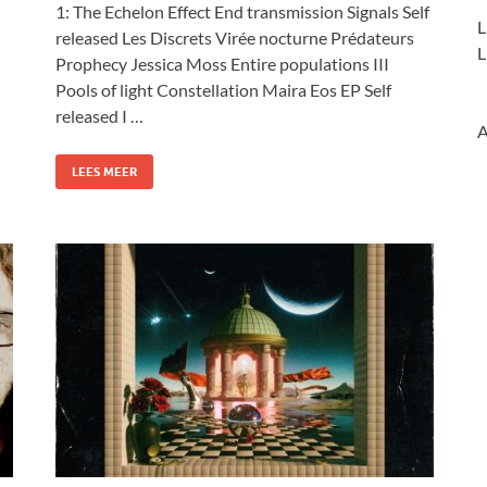
1: The Echelon Effect End transmission Signals Self
L
released Les Discrets Virée nocturne Prédateurs
L
Prophecy Jessica Moss Entire populations III
Pools of light Constellation Maira Eos EP Self
released I …
A
LEES MEER