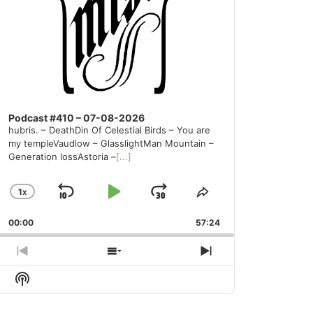
Podcast #410 – 07-08-2026
hubris. – DeathDin Of Celestial Birds – You are
my templeVaudlow – GlasslightMan Mountain –
Generation lossAstoria –
[...]
1
X
SKIP
PLAY
JUMP
CHANGE
SHARE
PLAYBACK
THIS
BACKWARD
PAUSE
FORWARD
00:00
RATE
57:24
EPISODE
PREVIOUS
SHOW
NEXT
EPISODE
EPISODES
EPISODE
Show
LIST
Podcast
Information