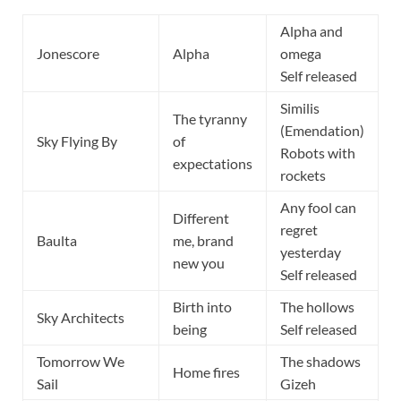
Alpha and
Jonescore
Alpha
omega
Self released
Similis
The tyranny
(Emendation)
Sky Flying By
of
Robots with
expectations
rockets
Any fool can
Different
regret
Baulta
me, brand
yesterday
new you
Self released
Birth into
The hollows
Sky Architects
being
Self released
Tomorrow We
The shadows
Home fires
Sail
Gizeh