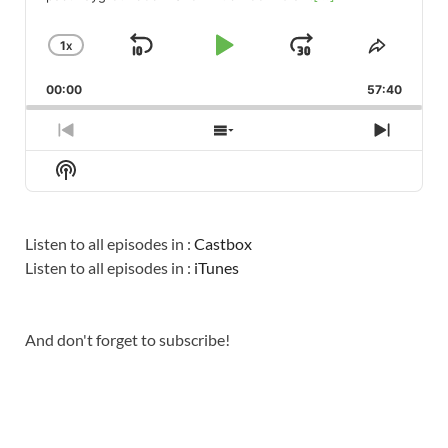
1
X
SKIP
PLAY
JUMP
CHANGE
SHARE
PLAYBACK
THIS
BACKWARD
PAUSE
FORWARD
00:00
RATE
57:40
EPISO
PREVIOUS
SHOW
NEXT
EPISODE
EPISODES
EPISO
Show
LIST
Podcast
Information
Listen to all episodes in :
Castbox
Listen to all episodes in :
iTunes
And don't forget to subscribe!