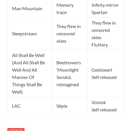
Memory
Infinty mirror
Man Mountain
trace
Spartan
They flew in
They flew in
censored
Sleepstream
censored
skies
skies
Fluttery
All Shall Be Well
(And All Shall Be
Beethoven’s
Well And All
‘Moonlight
Geelzwart
Manner Of
Sonata’,
Self released
Things Shall Be
reimagined
Well)
Vostok
LAC
Sépia
Self released
GETAGD