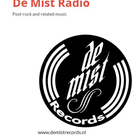
De Mist Radio
Post-rock and related music
www.demistrecords.nl