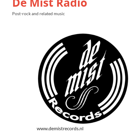
De Mist Radio
Post-rock and related music
www.demistrecords.nl