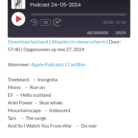
Podcast 24-05-2024
1X
00:00
/
57:40
ABONNEREN
DELEN
Download bestand
|
Afspelen in nieuw scherm
|
Duur:
57:40
|
Opgenomen op mei 27, 2024
DELEN
Apple Podcasts
CastBox
RSS FEED
LINK
Abonneer:
Apple Podcasts
|
CastBox
EMBED
Treebeard – Incognita
Mono – Run on
EF – Hello scotland
Ariel Power – Skye whale
Mountainscape – Iridescent
Tars – The surge
And So I Watch You From Afar – Do mór