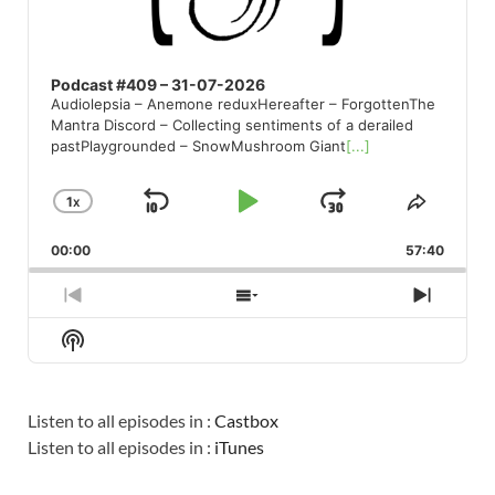
Podcast #409 – 31-07-2026
Audiolepsia – Anemone reduxHereafter – ForgottenThe
Mantra Discord – Collecting sentiments of a derailed
pastPlaygrounded – SnowMushroom Giant
[...]
1
X
SKIP
PLAY
JUMP
CHANGE
SHARE
PLAYBACK
THIS
BACKWARD
PAUSE
FORWARD
00:00
RATE
57:40
EPISO
PREVIOUS
SHOW
NEXT
EPISODE
EPISODES
EPISO
Show
LIST
Podcast
Information
Listen to all episodes in :
Castbox
Listen to all episodes in :
iTunes