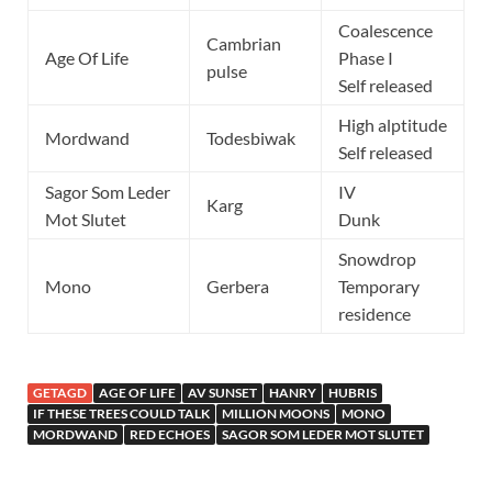
Coalescence
Cambrian
Age Of Life
Phase I
pulse
Self released
High alptitude
Mordwand
Todesbiwak
Self released
Sagor Som Leder
IV
Karg
Mot Slutet
Dunk
Snowdrop
Mono
Gerbera
Temporary
residence
GETAGD
AGE OF LIFE
AV SUNSET
HANRY
HUBRIS
IF THESE TREES COULD TALK
MILLION MOONS
MONO
MORDWAND
RED ECHOES
SAGOR SOM LEDER MOT SLUTET