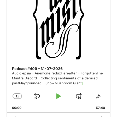
Podcast #409 – 31-07-2026
Audiolepsia – Anemone reduxHereafter – ForgottenThe
Mantra Discord – Collecting sentiments of a derailed
pastPlaygrounded – SnowMushroom Giant
[...]
1
X
SKIP
PLAY
JUMP
CHANGE
SHARE
PLAYBACK
THIS
BACKWARD
PAUSE
FORWARD
00:00
RATE
57:40
EPISO