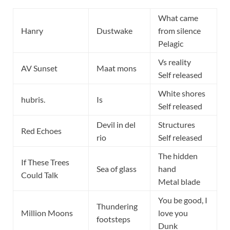
What came
Hanry
Dustwake
from silence
Pelagic
Vs reality
AV Sunset
Maat mons
Self released
White shores
hubris.
Is
Self released
Devil in del
Structures
Red Echoes
rio
Self released
The hidden
If These Trees
Sea of glass
hand
Could Talk
Metal blade
You be good, I
Thundering
Million Moons
love you
footsteps
Dunk