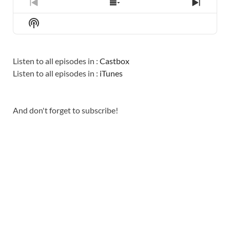
PREVIOUS
SHOW
NEXT
EPISODE
EPISODES
EPISO
Show
LIST
Podcast
Information
Listen to all episodes in :
Castbox
Listen to all episodes in :
iTunes
And don't forget to subscribe!