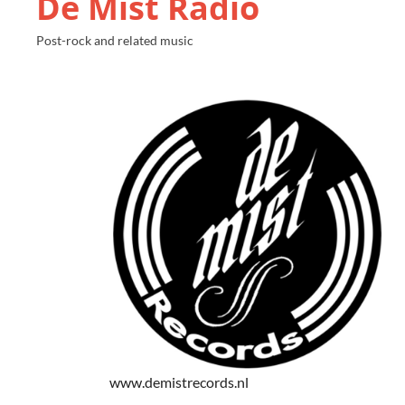
De Mist Radio
Post-rock and related music
www.demistrecords.nl