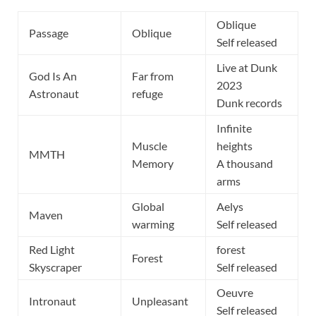
Oblique
Passage
Oblique
Self released
Live at Dunk
God Is An
Far from
2023
Astronaut
refuge
Dunk records
Infinite
Muscle
heights
MMTH
Memory
A thousand
arms
Global
Aelys
Maven
warming
Self released
Red Light
forest
Forest
Skyscraper
Self released
Oeuvre
Intronaut
Unpleasant
Self released