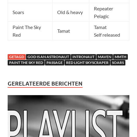
Repeater
Soars
Old & heavy
Pelagic
Paint The Sky
Tamat
Tamat
Red
Self released
GETAGD
GOD IS AN ASTRONAUT
INTRONAUT
MAVEN
MMTH
PAINT THE SKY RED
PASSAGE
RED LIGHT SKYSCRAPER
SOARS
GERELATEERDE BERICHTEN