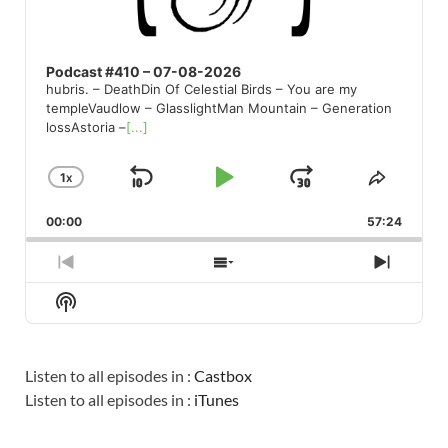
Podcast #410 – 07-08-2026
hubris. – DeathDin Of Celestial Birds – You are my
templeVaudlow – GlasslightMan Mountain – Generation
lossAstoria –
[...]
1
X
SKIP
PLAY
JUMP
CHANGE
SHARE
PLAYBACK
THIS
BACKWARD
PAUSE
FORWARD
00:00
RATE
57:24
EPISO
PREVIOUS
SHOW
NEXT
EPISODE
EPISODES
EPISO
Show
LIST
Podcast
Information
Listen to all episodes in :
Castbox
Listen to all episodes in :
iTunes