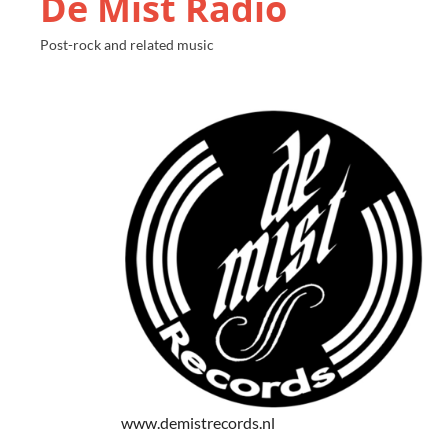
De Mist Radio
Post-rock and related music
www.demistrecords.nl