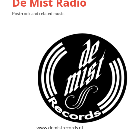
De Mist Radio
Post-rock and related music
www.demistrecords.nl