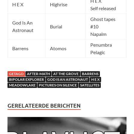
H E X
H E X
Highrise
Self released
Ghost tapes
God Is An
Burial
#10
Astronaut
Napalm
Penumbra
Barrens
Atomos
Pelagic
GETAGD
AFTER-MATH
AT THE GROVE
BARRENS
BIPOLAR EXPLORER
GOD IS AN ASTRONAUT
H E X
MEADOWLAKE
PICTURES ON SILENCE
SATELLITES
GERELATEERDE BERICHTEN