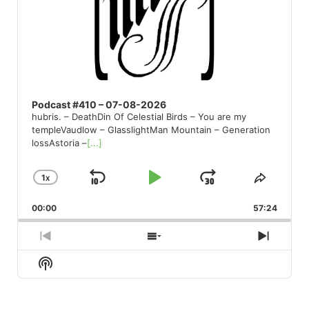
Podcast #410 – 07-08-2026
hubris. – DeathDin Of Celestial Birds – You are my
templeVaudlow – GlasslightMan Mountain – Generation
lossAstoria –
[...]
1
X
SKIP
PLAY
JUMP
CHANGE
SHARE
PLAYBACK
THIS
BACKWARD
PAUSE
FORWARD
00:00
RATE
57:24
EPISO
PREVIOUS
SHOW
NEXT
EPISODE
EPISODES
EPISO
Show
LIST
Podcast
Information