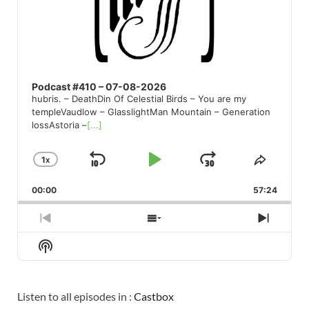
Podcast #410 – 07-08-2026
hubris. – DeathDin Of Celestial Birds – You are my
templeVaudlow – GlasslightMan Mountain – Generation
lossAstoria –
[...]
1
X
SKIP
PLAY
JUMP
CHANGE
SHARE
PLAYBACK
THIS
BACKWARD
PAUSE
FORWARD
00:00
RATE
57:24
EPISO
PREVIOUS
SHOW
NEXT
EPISODE
EPISODES
EPISO
Show
LIST
Podcast
Information
Listen to all episodes in :
Castbox