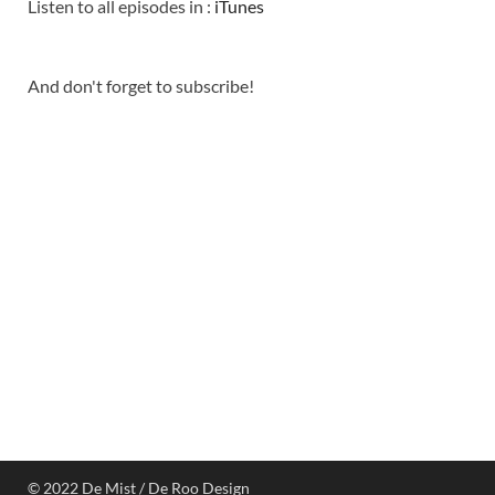
Listen to all episodes in :
iTunes
And don't forget to subscribe!
© 2022 De Mist / De Roo Design