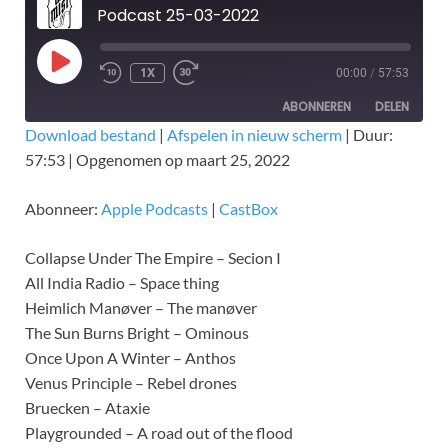
Podcast 25-03-2022
1X
00:00
/
57:53
ABONNEREN
DELEN
Download bestand
|
Afspelen in nieuw scherm
|
Duur:
57:53
|
Opgenomen op maart 25, 2022
DELEN
Apple Podcasts
CastBox
RSS FEED
LINK
Abonneer:
Apple Podcasts
|
CastBox
EMBED
Collapse Under The Empire – Secion I
All India Radio – Space thing
Heimlich Manøver – The manøver
The Sun Burns Bright – Ominous
Once Upon A Winter – Anthos
Venus Principle – Rebel drones
Bruecken – Ataxie
Playgrounded – A road out of the flood