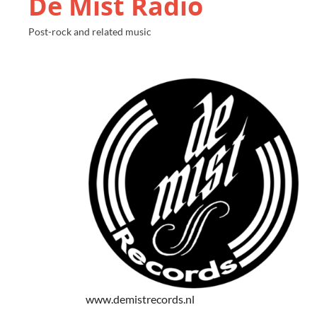
De Mist Radio
Post-rock and related music
www.demistrecords.nl