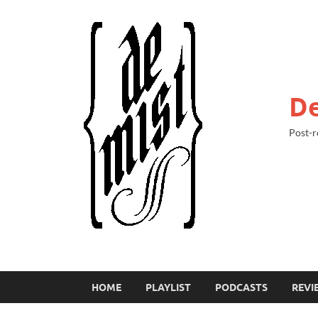
De
Post-r
HOME
PLAYLIST
PODCASTS
REVI