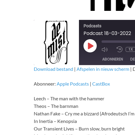
Podcasts
Podcast 18-03-2022
1X
ABONNEREN
DE
Download bestand
|
Afspelen in nieuw scherm
|
D
DELEN
Apple Podcasts
CastBox
Abonneer:
Apple Podcasts
|
CastBox
RSS FEED
LINK
Leech – The man with the hammer
EMBED
Theos – The barnman
Nathan Fake – Cry me a bizzard (Afrodeutsch I’m
In Inertia – Kenopsia
Our Transient Lives – Burn slow, burn bright