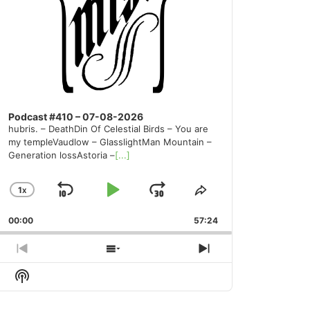
Podcast #410 – 07-08-2026
hubris. – DeathDin Of Celestial Birds – You are
my templeVaudlow – GlasslightMan Mountain –
Generation lossAstoria –
[...]
1
X
SKIP
PLAY
JUMP
CHANGE
SHARE
PLAYBACK
THIS
BACKWARD
PAUSE
FORWARD
00:00
RATE
57:24
EPISODE
PREVIOUS
SHOW
NEXT
EPISODE
EPISODES
EPISODE
Show
LIST
Podcast
Information