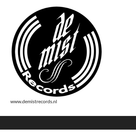
www.demistrecords.nl