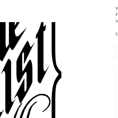
W
F
t
L
A
P