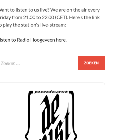
ant to listen to us live? We are on the air every
riday from 21.00 to 22.00 (CET). Here's the link
o play the station's live-stream:
isten to Radio Hoogeveen here
.
udio
layer