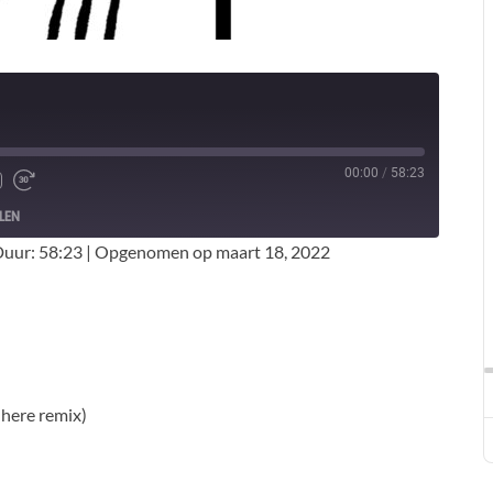
00:00
/
58:23
LEN
uur: 58:23
|
Opgenomen op maart 18, 2022
 here remix)