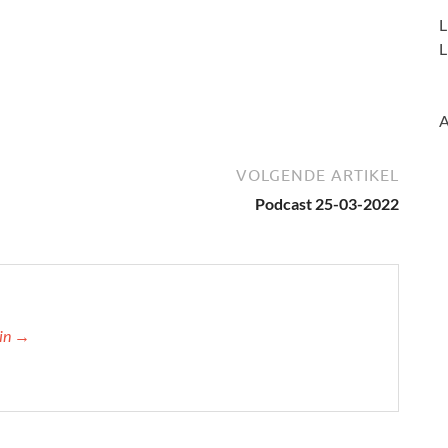
L
L
A
VOLGENDE ARTIKEL
Podcast 25-03-2022
min →