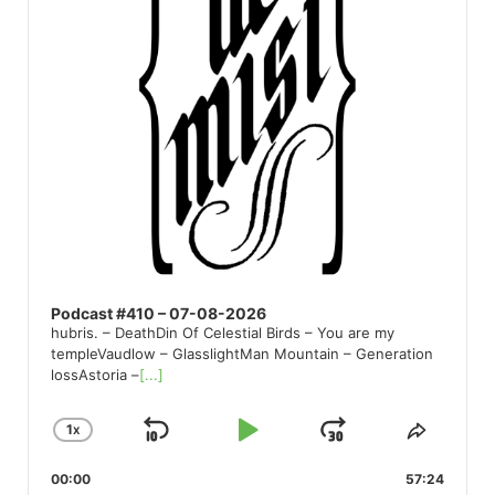
Podcast #410 – 07-08-2026
hubris. – DeathDin Of Celestial Birds – You are my
templeVaudlow – GlasslightMan Mountain – Generation
lossAstoria –
[...]
1
X
SKIP
PLAY
JUMP
CHANGE
SHARE
PLAYBACK
THIS
BACKWARD
PAUSE
FORWARD
00:00
RATE
57:24
EPISO