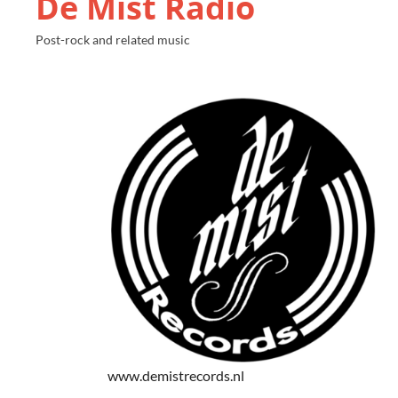
De Mist Radio
Post-rock and related music
www.demistrecords.nl