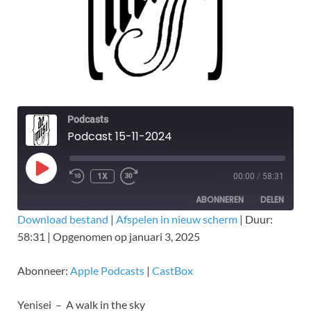
Podcasts
Podcast 15-11-2024
1X
00:00
/
58:31
ABONNEREN
DELEN
Download bestand
|
Afspelen in nieuw scherm
|
Duur:
58:31
|
Opgenomen op januari 3, 2025
DELEN
Apple Podcasts
CastBox
RSS FEED
LINK
Abonneer:
Apple Podcasts
|
CastBox
EMBED
Yenisei – A walk in the sky