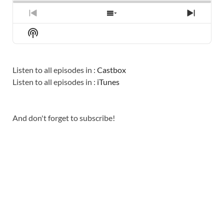
PREVIOUS
SHOW
NEXT
EPISODE
EPISODES
EPISO
Show
LIST
Podcast
Information
Listen to all episodes in :
Castbox
Listen to all episodes in :
iTunes
And don't forget to subscribe!