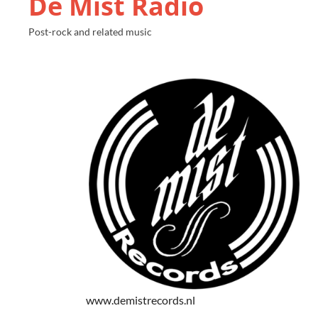
De Mist Radio
Post-rock and related music
www.demistrecords.nl