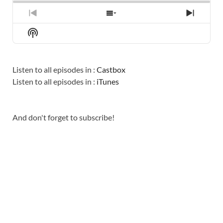
PREVIOUS
SHOW
NEXT
EPISODE
EPISODES
EPISO
Show
LIST
Podcast
Information
Listen to all episodes in :
Castbox
Listen to all episodes in :
iTunes
And don't forget to subscribe!