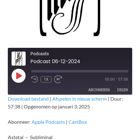
Podcasts
Podcast 06-12-2024
1X
00:00
/
57:38
ABONNEREN
DELEN
Download bestand
|
Afspelen in nieuw scherm
|
Duur:
57:38
|
Opgenomen op januari 3, 2025
DELEN
Apple Podcasts
CastBox
RSS FEED
LINK
Abonneer:
Apple Podcasts
|
CastBox
EMBED
Astetal – Subliminal