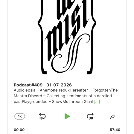
Podcast #409 – 31-07-2026
Audiolepsia – Anemone reduxHereafter – ForgottenThe
Mantra Discord – Collecting sentiments of a derailed
pastPlaygrounded – SnowMushroom Giant
[...]
1
X
SKIP
PLAY
JUMP
CHANGE
SHARE
PLAYBACK
THIS
BACKWARD
PAUSE
FORWARD
00:00
RATE
57:40
EPISO