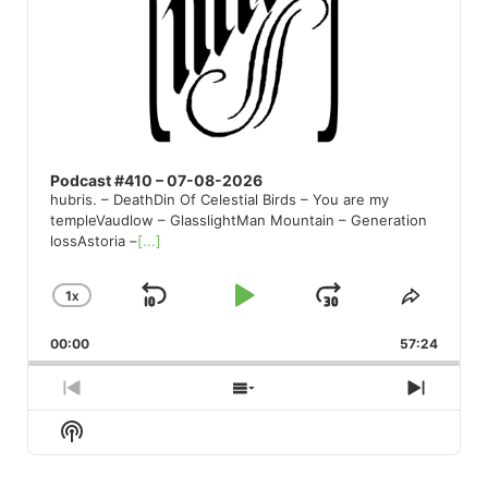
Podcast #410 – 07-08-2026
hubris. – DeathDin Of Celestial Birds – You are my
templeVaudlow – GlasslightMan Mountain – Generation
lossAstoria –
[...]
1
X
SKIP
PLAY
JUMP
CHANGE
SHARE
PLAYBACK
THIS
BACKWARD
PAUSE
FORWARD
00:00
RATE
57:24
EPISO
PREVIOUS
SHOW
NEXT
EPISODE
EPISODES
EPISO
Show
LIST
Podcast
Information