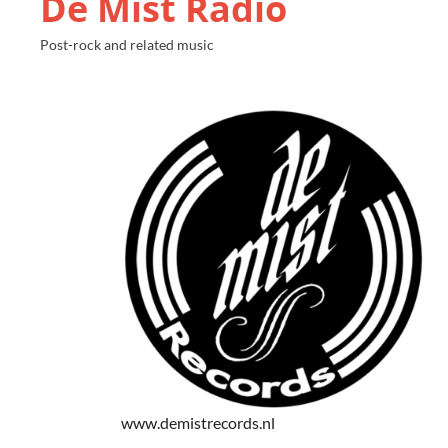
De Mist Radio
Post-rock and related music
www.demistrecords.nl