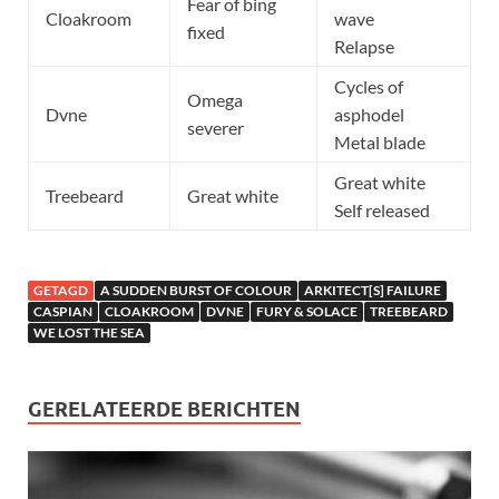
Fear of bing
Cloakroom
wave
fixed
Relapse
Cycles of
Omega
Dvne
asphodel
severer
Metal blade
Great white
Treebeard
Great white
Self released
GETAGD
A SUDDEN BURST OF COLOUR
ARKITECT[S] FAILURE
CASPIAN
CLOAKROOM
DVNE
FURY & SOLACE
TREEBEARD
WE LOST THE SEA
GERELATEERDE BERICHTEN