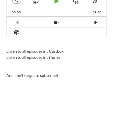
1
X
SKIP
PLAY
JUMP
CHANGE
SHARE
PLAYBACK
THIS
BACKWARD
PAUSE
FORWARD
00:00
RATE
57:40
EPISO
PREVIOUS
SHOW
NEXT
EPISODE
EPISODES
EPISO
Show
LIST
Podcast
Information
Listen to all episodes in :
Castbox
Listen to all episodes in :
iTunes
And don't forget to subscribe!