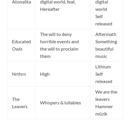
Atonalita
digital world, feat.
digital
Hereafter
world
Self
released
The will to deny
Aftermath
Educated
horrible events and
Something
Owls
the will to proclaim
beautiful
them
music
Lithium
Nrthrn
High
Self
released
We are the
The
leavers
Whispers & lullabies
Leavers
Hammer
müzik