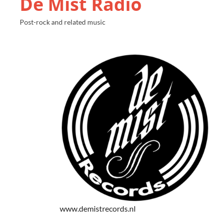
De Mist Radio
Post-rock and related music
www.demistrecords.nl