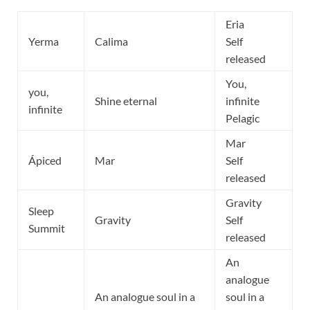
Eria
Yerma
Calima
Self
released
You,
you,
Shine eternal
infinite
infinite
Pelagic
Mar
Ápiced
Mar
Self
released
Gravity
Sleep
Gravity
Self
Summit
released
An
analogue
An analogue soul in a
soul in a