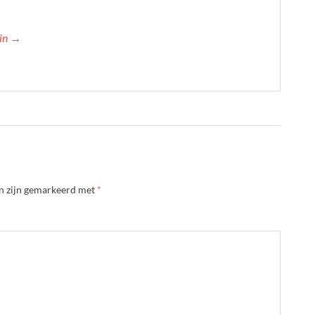
min →
en zijn gemarkeerd met
*