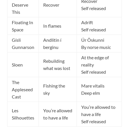
Recover
Deserve
Recover
Self released
This
Floating In
Adrift
In flames
Space
Self released
Gísli
Andlitin í
Úr Öskunni
Gunnarson
berginu
By norse music
At the edge of
Rebuilding
Sloen
reality
what was lost
Self released
The
Fishing the
Mare vitalis
Appleseed
sky
Deep elm
Cast
You’re allowed to
Les
You’re allowed
have a life
Silhouettes
to have a life
Self released