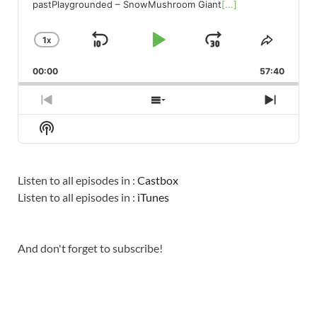
pastPlaygrounded – SnowMushroom Giant
[...]
1
X
SKIP
PLAY
JUMP
CHANGE
SHARE
PLAYBACK
THIS
BACKWARD
PAUSE
FORWARD
00:00
RATE
57:40
EPISO
PREVIOUS
SHOW
NEXT
EPISODE
EPISODES
EPISO
Show
LIST
Podcast
Information
Listen to all episodes in :
Castbox
Listen to all episodes in :
iTunes
And don't forget to subscribe!