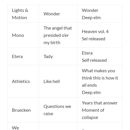
Lights &
Wonder
Wonder
Motion
Deep elm
The angel that
Heaven vol. 4
Mono
presided o’er
Sel released
my birth
Etera
Etera
Tady
Self released
What makes you
think this is how it
Athletics
Like hell
all ends
Deep elm
Years that answer
Questions we
Bruecken
Moment of
raise
collapse
We