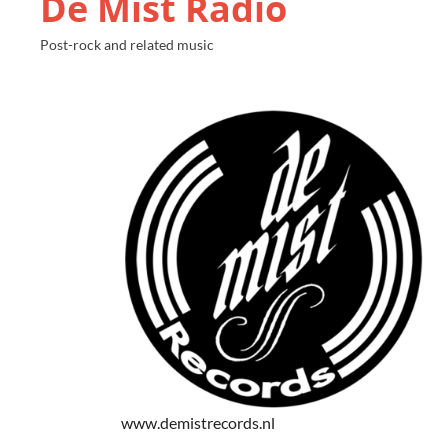
De Mist Radio
Post-rock and related music
www.demistrecords.nl