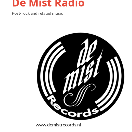
De Mist Radio
Post-rock and related music
www.demistrecords.nl