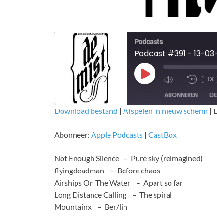
Podcasts
Podcast #391 - 13-03
1X
ABONNEREN
DE
Download bestand
|
Afspelen in nieuw scherm
|
D
DELEN
Apple Podcasts
CastBox
Abonneer:
Apple Podcasts
|
CastBox
RSS FEED
LINK
Not Enough Silence – Pure sky (reimagined)
EMBED
flyingdeadman – Before chaos
Airships On The Water – Apart so far
Long Distance Calling – The spiral
Mountainx – Ber/lin