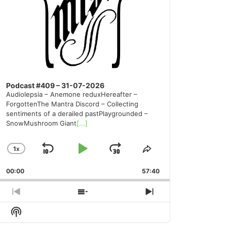
Podcast #409 – 31-07-2026
Audiolepsia – Anemone reduxHereafter –
ForgottenThe Mantra Discord – Collecting
sentiments of a derailed pastPlaygrounded –
SnowMushroom Giant
[...]
1
X
SKIP
PLAY
JUMP
CHANGE
SHARE
PLAYBACK
THIS
BACKWARD
PAUSE
FORWARD
00:00
RATE
57:40
EPISODE
PREVIOUS
SHOW
NEXT
EPISODE
EPISODES
EPISODE
Show
LIST
Podcast