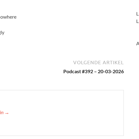
L
 nowhere
L
ly
A
VOLGENDE ARTIKEL
Podcast #392 – 20-03-2026
min →