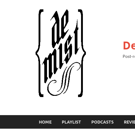
De
Post-r
HOME
PLAYLIST
PODCASTS
REVI