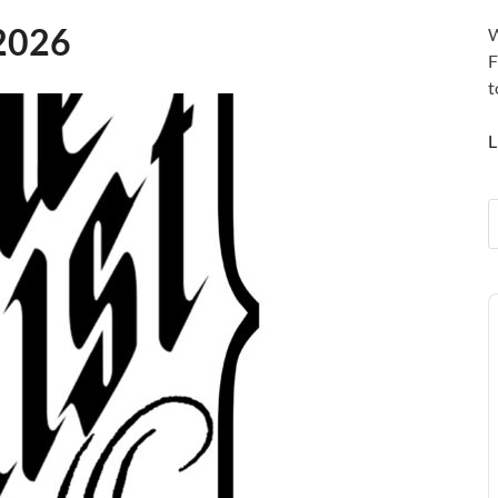
2026
W
F
t
L
A
P