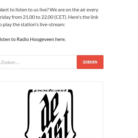
ant to listen to us live? We are on the air every
riday from 21.00 to 22.00 (CET). Here's the link
o play the station's live-stream:
isten to Radio Hoogeveen here
.
udio
layer