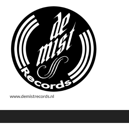
www.demistrecords.nl