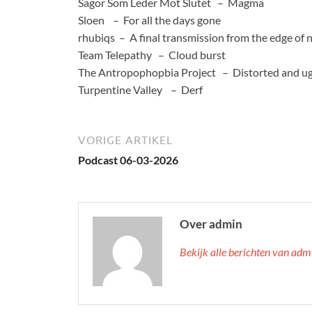
Sagor Som Leder Mot Slutet – Magma
Sloen – For all the days gone
rhubiqs – A final transmission from the edge of
Team Telepathy – Cloud burst
The Antropophopbia Project – Distorted and ug
Turpentine Valley – Derf
VORIGE ARTIKEL
Podcast 06-03-2026
Over admin
Bekijk alle berichten van ad