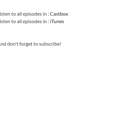
Information
isten to all episodes in :
Castbox
isten to all episodes in :
iTunes
nd don't forget to subscribe!