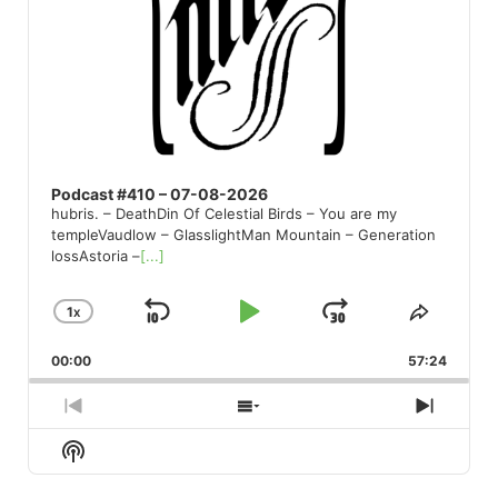
Podcast #410 – 07-08-2026
hubris. – DeathDin Of Celestial Birds – You are my
templeVaudlow – GlasslightMan Mountain – Generation
lossAstoria –
[...]
1
X
SKIP
PLAY
JUMP
CHANGE
SHARE
PLAYBACK
THIS
BACKWARD
PAUSE
FORWARD
00:00
RATE
57:24
EPISO
PREVIOUS
SHOW
NEXT
EPISODE
EPISODES
EPISO
Show
LIST
Podcast
Information