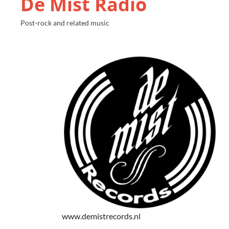
De Mist Radio
Post-rock and related music
www.demistrecords.nl