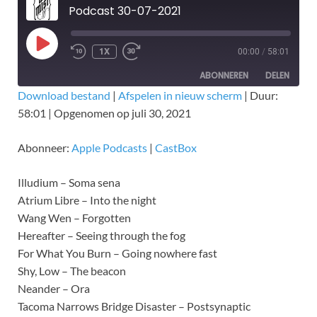
Podcast 30-07-2021
1X
00:00
/
58:01
ABONNEREN
DELEN
Download bestand
|
Afspelen in nieuw scherm
|
Duur:
58:01
|
Opgenomen op juli 30, 2021
DELEN
Apple Podcasts
CastBox
RSS FEED
LINK
Abonneer:
Apple Podcasts
|
CastBox
EMBED
Illudium – Soma sena
Atrium Libre – Into the night
Wang Wen – Forgotten
Hereafter – Seeing through the fog
For What You Burn – Going nowhere fast
Shy, Low – The beacon
Neander – Ora
Tacoma Narrows Bridge Disaster – Postsynaptic