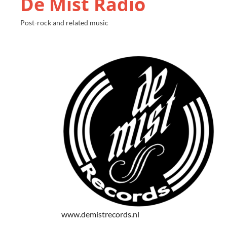
De Mist Radio
Post-rock and related music
www.demistrecords.nl