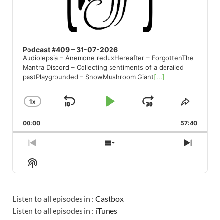
Podcast #409 – 31-07-2026
Audiolepsia – Anemone reduxHereafter – ForgottenThe
Mantra Discord – Collecting sentiments of a derailed
pastPlaygrounded – SnowMushroom Giant
[...]
1
X
SKIP
PLAY
JUMP
CHANGE
SHARE
PLAYBACK
THIS
BACKWARD
PAUSE
FORWARD
00:00
RATE
57:40
EPISO
PREVIOUS
SHOW
NEXT
EPISODE
EPISODES
EPISO
Show
LIST
Podcast
Information
Listen to all episodes in :
Castbox
Listen to all episodes in :
iTunes