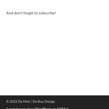
And don't forget to subscribe!
© 2022 De Mist / De Roo Design
Aangedreven door
WordPress
en
HitMag
.