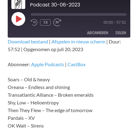
Podcast 30-06-2023
1X
00:00
/
57:52
ABONNEREN
DELEN
Download bestand
|
Afspelen in nieuw scherm
|
Duur:
57:52
|
Opgenomen op juli 20, 2023
DELEN
Apple Podcasts
CastBox
RSS FEED
LINK
Abonneer:
Apple Podcasts
|
CastBox
EMBED
Soars – Old & heavy
Oreana – Endless and shining
Transatlantic Alliance – Broken emeralds
Shy, Low – Helioentropy
Then They Flew – The edge of tomorrow
Pardals – XV
OK Wait – Sirens