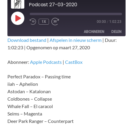
Podcast 27-03-2020
1X
00:00
/
1:02:23
ABONNEREN
DELEN
Download bestand
|
Afspelen in nieuw scherm
|
Duur:
1:02:23
|
Opgenomen op maart 27, 2020
DELEN
Apple Podcasts
CastBox
RSS FEED
LINK
Abonneer:
Apple Podcasts
|
CastBox
EMBED
Perfect Paradox – Passing time
iiah – Aphelion
Astodan – Katalonan
Coldbones – Collapse
Whale Fall – El caracol
Seims – Magenta
Deer Park Ranger – Counterpart