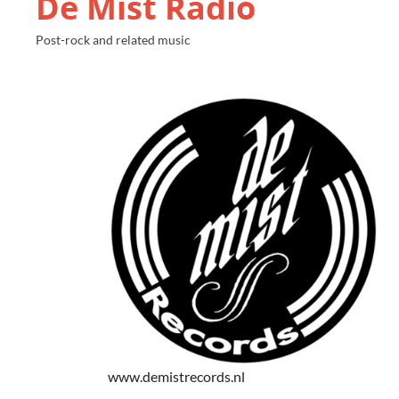
De Mist Radio
Post-rock and related music
www.demistrecords.nl