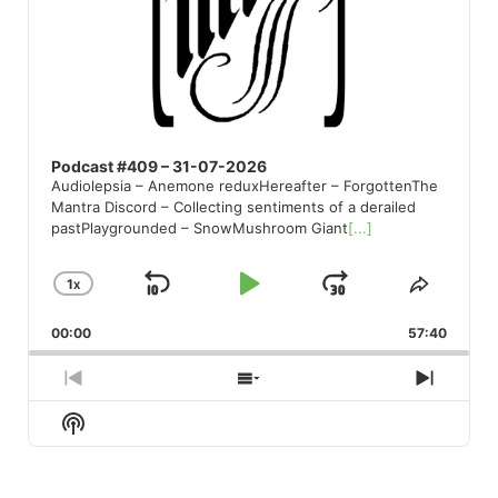
Podcast #409 – 31-07-2026
Audiolepsia – Anemone reduxHereafter – ForgottenThe
Mantra Discord – Collecting sentiments of a derailed
pastPlaygrounded – SnowMushroom Giant
[...]
1
X
SKIP
PLAY
JUMP
CHANGE
SHARE
PLAYBACK
THIS
BACKWARD
PAUSE
FORWARD
00:00
RATE
57:40
EPISO
PREVIOUS
SHOW
NEXT
EPISODE
EPISODES
EPISO
Show
LIST
Podcast
Information