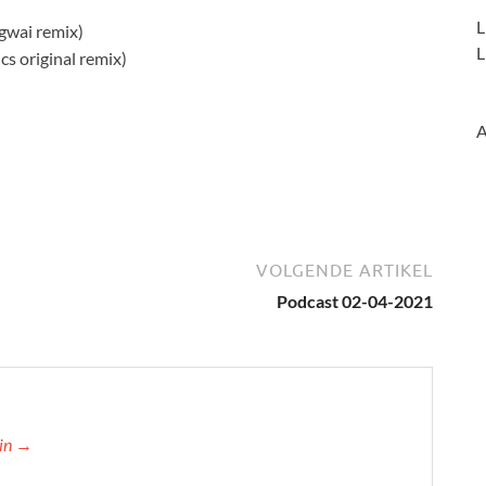
L
gwai remix)
L
s original remix)
A
VOLGENDE ARTIKEL
Podcast 02-04-2021
min →