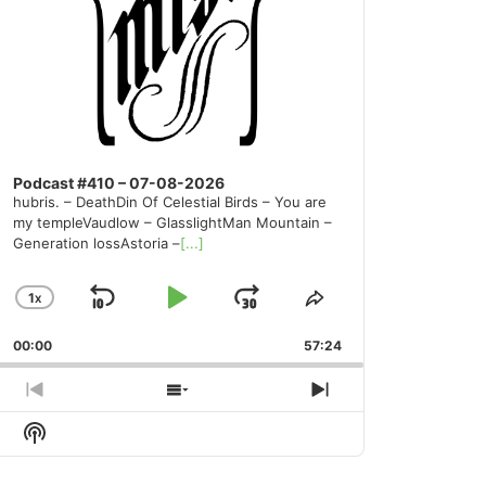
Podcast #410 – 07-08-2026
hubris. – DeathDin Of Celestial Birds – You are
my templeVaudlow – GlasslightMan Mountain –
Generation lossAstoria –
[...]
1
X
SKIP
PLAY
JUMP
CHANGE
SHARE
PLAYBACK
THIS
BACKWARD
PAUSE
FORWARD
00:00
RATE
57:24
EPISODE
PREVIOUS
SHOW
NEXT
EPISODE
EPISODES
EPISODE
Show
LIST
Podcast
Information