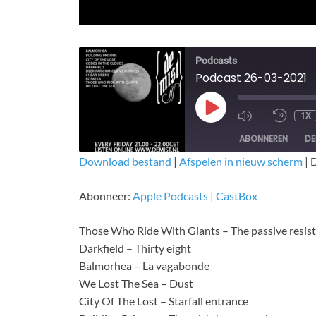
Podcasts
Podcast 26-03-2021
1X
ABONNEREN
DE
Download bestand
|
Afspelen in nieuw scherm
|
D
DELEN
Apple Podcasts
CastBox
Abonneer:
Apple Podcasts
|
CastBox
RSS FEED
LINK
Those Who Ride With Giants – The passive resis
EMBED
Darkfield – Thirty eight
Balmorhea – La vagabonde
We Lost The Sea – Dust
City Of The Lost – Starfall entrance