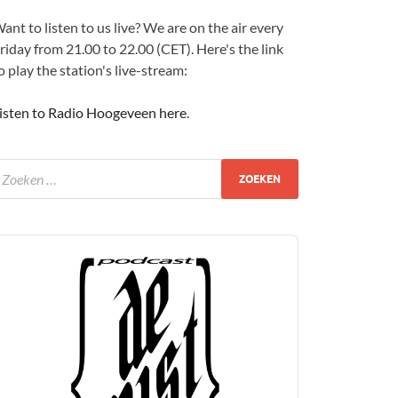
ant to listen to us live? We are on the air every
riday from 21.00 to 22.00 (CET). Here's the link
o play the station's live-stream:
isten to Radio Hoogeveen here
.
udio
layer