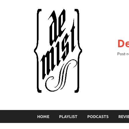
De
Post-r
HOME
PLAYLIST
PODCASTS
REVI