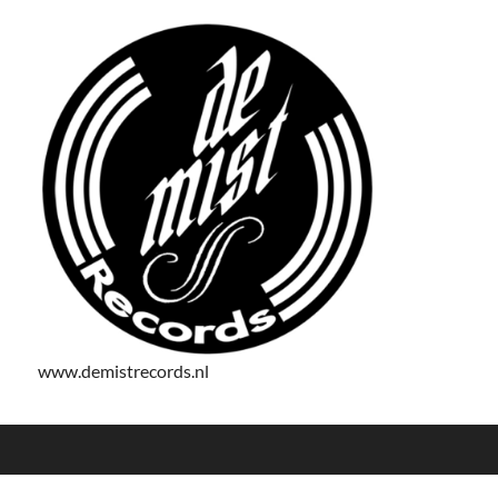
www.demistrecords.nl