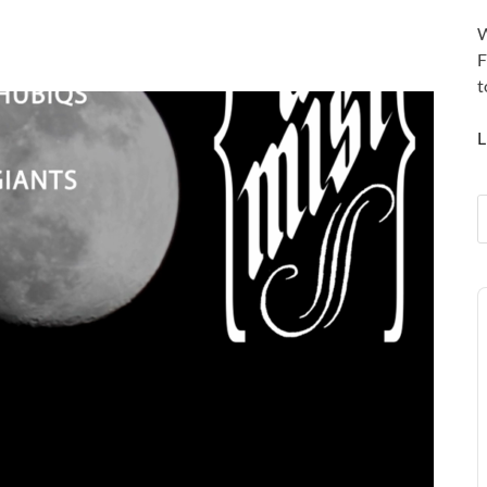
W
F
t
L
A
P