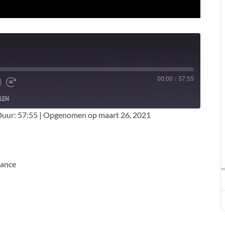
00:00
/
57:55
LEN
uur: 57:55
|
Opgenomen op maart 26, 2021
tance