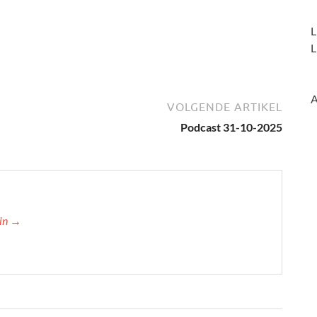
L
L
A
VOLGENDE ARTIKEL
Podcast 31-10-2025
min →