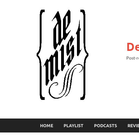
De
Post-r
HOME
PLAYLIST
PODCASTS
REVI