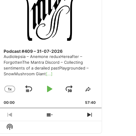
Podcast #409 – 31-07-2026
Audiolepsia – Anemone reduxHereafter –
ForgottenThe Mantra Discord – Collecting
sentiments of a derailed pastPlaygrounded –
SnowMushroom Giant
[...]
1
X
SKIP
PLAY
JUMP
CHANGE
SHARE
PLAYBACK
THIS
BACKWARD
PAUSE
FORWARD
00:00
RATE
57:40
EPISODE
PREVIOUS
SHOW
NEXT
EPISODE
EPISODES
EPISODE
Show
LIST
Podcast