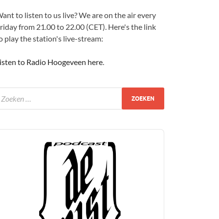
ant to listen to us live? We are on the air every
riday from 21.00 to 22.00 (CET). Here's the link
o play the station's live-stream:
isten to Radio Hoogeveen here
.
udio
layer