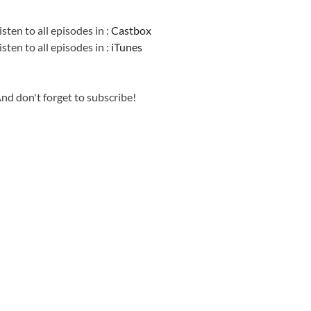
Information
isten to all episodes in :
Castbox
isten to all episodes in :
iTunes
nd don't forget to subscribe!