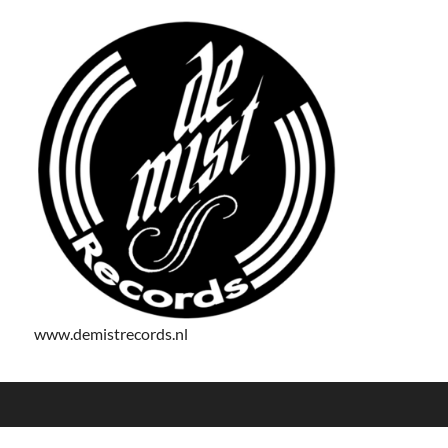
www.demistrecords.nl