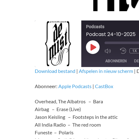
Podcasts
Podcast 24-10-2025
1X
ABONNEREN
DE
Download bestand
|
Afspelen in nieuw scherm
|
D
DELEN
Apple Podcasts
CastBox
Abonneer:
Apple Podcasts
|
CastBox
RSS FEED
LINK
Overhead, The Albatros – Bara
EMBED
Airbag – Erase (Live)
Jason Keisling – Footsteps in the attic
All India Radio – The red room
Funeste – Polaris