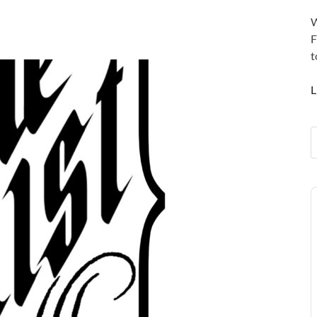
W
F
t
L
A
P