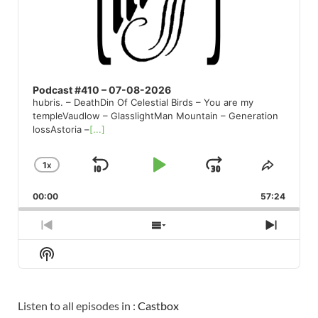
Podcast #410 – 07-08-2026
hubris. – DeathDin Of Celestial Birds – You are my
templeVaudlow – GlasslightMan Mountain – Generation
lossAstoria –
[...]
1
X
SKIP
PLAY
JUMP
CHANGE
SHARE
PLAYBACK
THIS
BACKWARD
PAUSE
FORWARD
00:00
RATE
57:24
EPISO
PREVIOUS
SHOW
NEXT
EPISODE
EPISODES
EPISO
Show
LIST
Podcast
Information
Listen to all episodes in :
Castbox