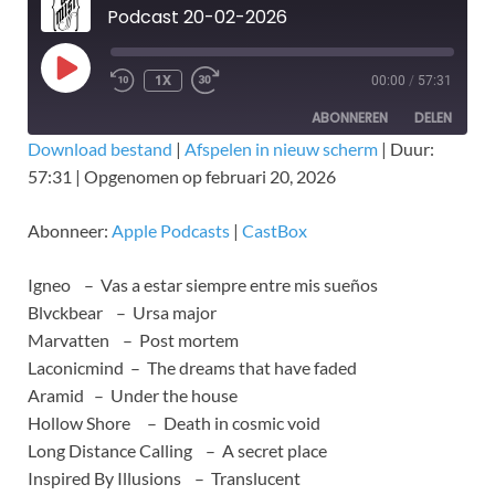
Podcast 20-02-2026
1X
00:00
/
57:31
ABONNEREN
DELEN
Download bestand
|
Afspelen in nieuw scherm
|
Duur:
57:31
|
Opgenomen op februari 20, 2026
DELEN
Apple Podcasts
CastBox
RSS FEED
LINK
Abonneer:
Apple Podcasts
|
CastBox
EMBED
Igneo – Vas a estar siempre entre mis sueños
Blvckbear – Ursa major
Marvatten – Post mortem
Laconicmind – The dreams that have faded
Aramid – Under the house
Hollow Shore – Death in cosmic void
Long Distance Calling – A secret place
Inspired By Illusions – Translucent