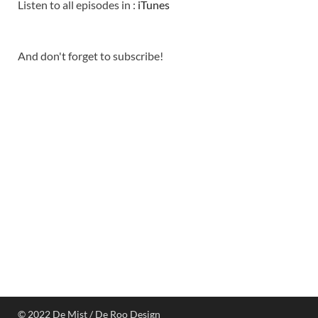
Listen to all episodes in :
iTunes
And don't forget to subscribe!
© 2022 De Mist / De Roo Design