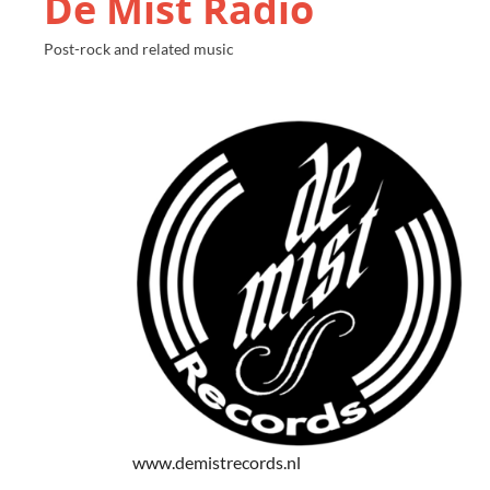
De Mist Radio
Post-rock and related music
www.demistrecords.nl