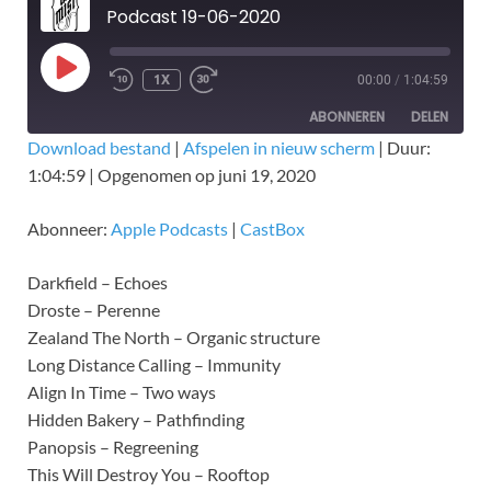
Podcast 19-06-2020
1X
00:00
/
1:04:59
ABONNEREN
DELEN
Download bestand
|
Afspelen in nieuw scherm
|
Duur:
1:04:59
|
Opgenomen op juni 19, 2020
DELEN
Apple Podcasts
CastBox
RSS FEED
LINK
Abonneer:
Apple Podcasts
|
CastBox
EMBED
Darkfield – Echoes
Droste – Perenne
Zealand The North – Organic structure
Long Distance Calling – Immunity
Align In Time – Two ways
Hidden Bakery – Pathfinding
Panopsis – Regreening
This Will Destroy You – Rooftop