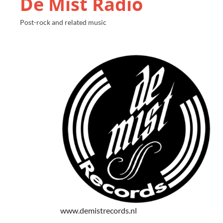
De Mist Radio
Post-rock and related music
www.demistrecords.nl