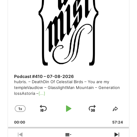
Podcast #410 – 07-08-2026
hubris. – DeathDin Of Celestial Birds – You are my
templeVaudlow – GlasslightMan Mountain – Generation
lossAstoria –
[...]
1
X
SKIP
PLAY
JUMP
CHANGE
SHARE
PLAYBACK
THIS
BACKWARD
PAUSE
FORWARD
00:00
RATE
57:24
EPISO