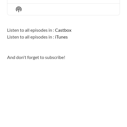
PREVIOUS
SHOW
NEXT
EPISODE
EPISODES
EPISO
Show
LIST
Podcast
Information
Listen to all episodes in :
Castbox
Listen to all episodes in :
iTunes
And don't forget to subscribe!