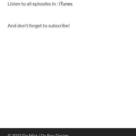
Listen to all episodes in :
iTunes
And don't forget to subscribe!
© 2022 De Mist / De Roo Design