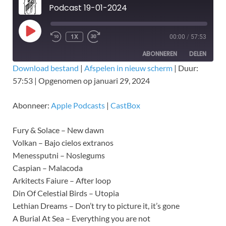
Podcast 19-01-2024
1X
00:00
/
57:53
ABONNEREN
DELEN
Download bestand
|
Afspelen in nieuw scherm
|
Duur:
57:53
|
Opgenomen op januari 29, 2024
DELEN
Apple Podcasts
CastBox
RSS FEED
LINK
Abonneer:
Apple Podcasts
|
CastBox
EMBED
Fury & Solace – New dawn
Volkan – Bajo cielos extranos
Menessputni – Noslegums
Caspian – Malacoda
Arkitects Faiure – After loop
Din Of Celestial Birds – Utopia
Lethian Dreams – Don’t try to picture it, it’s gone
A Burial At Sea – Everything you are not