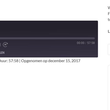
W
F
t
L
00:00
/
57:58
LEN
uur: 57:58
|
Opgenomen op december 15, 2017
A
P