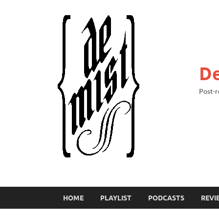
De
Post-r
HOME
PLAYLIST
PODCASTS
REVI