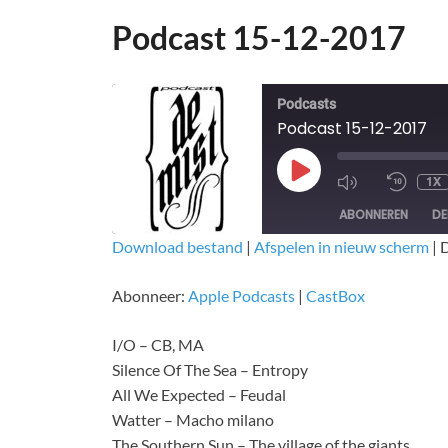
Podcast 15-12-2017
Podcasts
Podcast 15-12-2017
1X
ABONNEREN
DE
Download bestand
|
Afspelen in nieuw scherm
|
D
DELEN
Apple Podcasts
CastBox
Abonneer:
Apple Podcasts
|
CastBox
RSS FEED
LINK
I/O – CB, MA
EMBED
Silence Of The Sea – Entropy
All We Expected – Feudal
Watter – Macho milano
The Southern Sun – The village of the giants