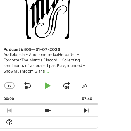
Podcast #409 – 31-07-2026
Audiolepsia – Anemone reduxHereafter –
ForgottenThe Mantra Discord – Collecting
sentiments of a derailed pastPlaygrounded –
SnowMushroom Giant
[...]
1
X
SKIP
PLAY
JUMP
CHANGE
SHARE
PLAYBACK
THIS
BACKWARD
PAUSE
FORWARD
00:00
RATE
57:40
EPISODE
PREVIOUS
SHOW
NEXT
EPISODE
EPISODES
EPISODE
Show
LIST
Podcast