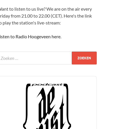
ant to listen to us live? We are on the air every
riday from 21.00 to 22.00 (CET). Here's the link
o play the station's live-stream:
isten to Radio Hoogeveen here
.
udio
layer