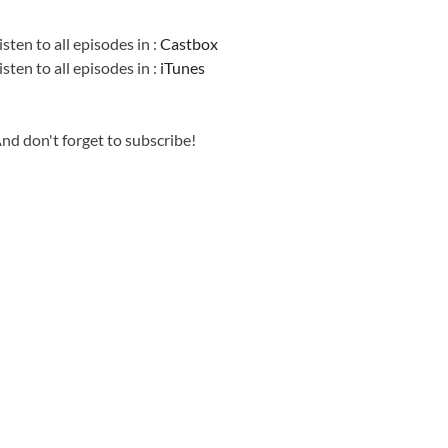
Information
isten to all episodes in :
Castbox
isten to all episodes in :
iTunes
nd don't forget to subscribe!