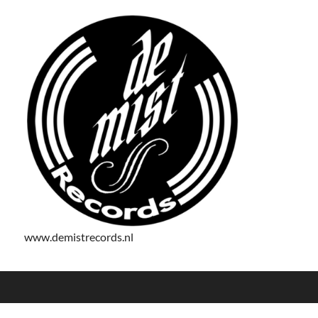
www.demistrecords.nl