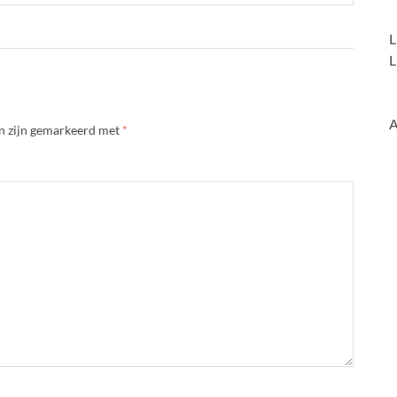
L
L
A
en zijn gemarkeerd met
*