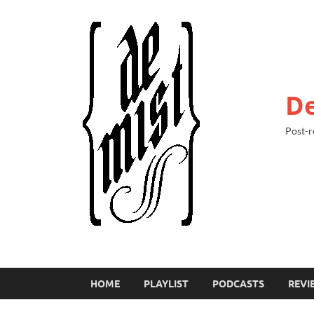
De
Post-r
HOME
PLAYLIST
PODCASTS
REVI