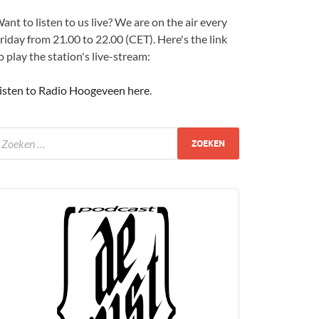
ant to listen to us live? We are on the air every
riday from 21.00 to 22.00 (CET). Here's the link
o play the station's live-stream:
isten to Radio Hoogeveen here
.
udio
layer