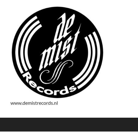
www.demistrecords.nl