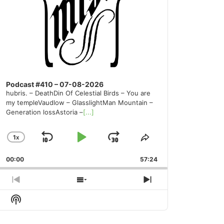
Podcast #410 – 07-08-2026
hubris. – DeathDin Of Celestial Birds – You are
my templeVaudlow – GlasslightMan Mountain –
Generation lossAstoria –
[...]
1
X
SKIP
PLAY
JUMP
CHANGE
SHARE
PLAYBACK
THIS
BACKWARD
PAUSE
FORWARD
00:00
RATE
57:24
EPISODE
PREVIOUS
SHOW
NEXT
EPISODE
EPISODES
EPISODE
Show
LIST
Podcast
Information