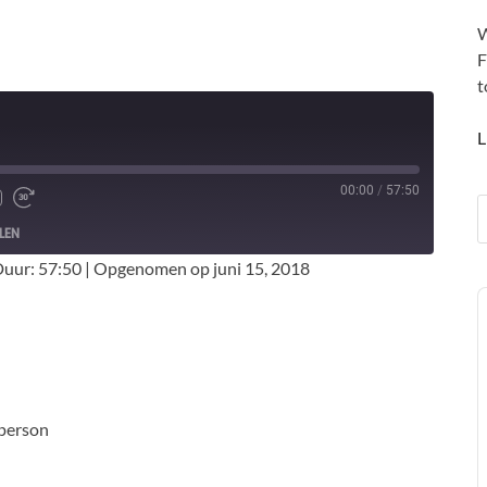
W
F
t
L
00:00
/
57:50
LEN
uur: 57:50
|
Opgenomen op juni 15, 2018
A
P
 person