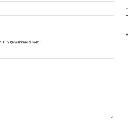
L
L
A
en zijn gemarkeerd met
*