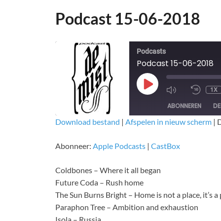
Podcast 15-06-2018
Podcasts
Podcast 15-06-2018
1X
ABONNEREN
DE
Download bestand
|
Afspelen in nieuw scherm
|
D
DELEN
Apple Podcasts
CastBox
Abonneer:
Apple Podcasts
|
CastBox
RSS FEED
LINK
Coldbones – Where it all began
EMBED
Future Coda – Rush home
The Sun Burns Bright – Home is not a place, it’s a
Paraphon Tree – Ambition and exhaustion
Isola – Russia