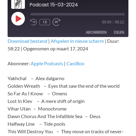
Podcast 15-03-2024
1X
00:00
/
58:22
ABONNEREN
DELEN
Download bestand
|
Afspelen in nieuw scherm
|
Duur:
58:22
|
Opgenomen op maart 17, 2024
DELEN
Apple Podcasts
CastBox
RSS FEED
LINK
Abonneer:
Apple Podcasts
|
CastBox
EMBED
Yakhchal – Alex dalgarno
Golden Wreath – Eyes that saw the end of the world
So Far As I Know – Omens
Lost In Kiev – A mere shift of origin
Vihar Után – Monochrome
Dawn Chorus And The Infallible Sea – Deus
Halfway Line – Tide pools
This Will Destroy You – They move on tracks of never-