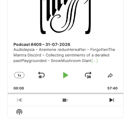
Podcast #409 – 31-07-2026
Audiolepsia – Anemone reduxHereafter – ForgottenThe
Mantra Discord – Collecting sentiments of a derailed
pastPlaygrounded – SnowMushroom Giant
[...]
1
X
SKIP
PLAY
JUMP
CHANGE
SHARE
PLAYBACK
THIS
BACKWARD
PAUSE
FORWARD
00:00
RATE
57:40
EPISO
PREVIOUS
SHOW
NEXT
EPISODE
EPISODES
EPISO
Show
LIST
Podcast
Information