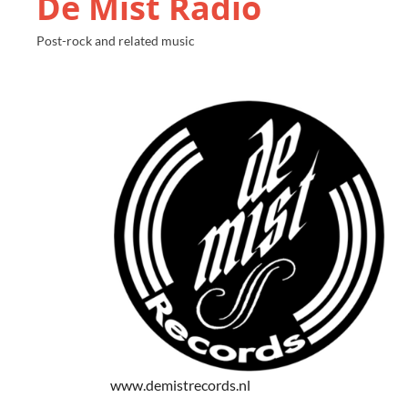
De Mist Radio
Post-rock and related music
www.demistrecords.nl