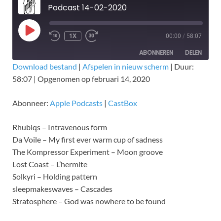
Podcast 14-02-2020
1X
00:00
/
58:07
ABONNEREN
DELEN
Download bestand
|
Afspelen in nieuw scherm
|
Duur:
58:07
|
Opgenomen op februari 14, 2020
DELEN
Apple Podcasts
CastBox
RSS FEED
LINK
Abonneer:
Apple Podcasts
|
CastBox
EMBED
Rhubiqs – Intravenous form
Da Voile – My first ever warm cup of sadness
The Kompressor Experiment – Moon groove
Lost Coast – L’hermite
Solkyri – Holding pattern
sleepmakeswaves – Cascades
Stratosphere – God was nowhere to be found