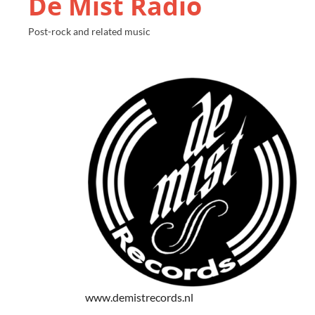
De Mist Radio
Post-rock and related music
www.demistrecords.nl