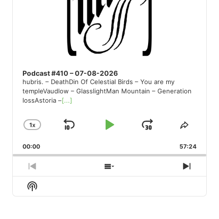
Podcast #410 – 07-08-2026
hubris. – DeathDin Of Celestial Birds – You are my
templeVaudlow – GlasslightMan Mountain – Generation
lossAstoria –
[...]
1
X
SKIP
PLAY
JUMP
CHANGE
SHARE
PLAYBACK
THIS
BACKWARD
PAUSE
FORWARD
00:00
RATE
57:24
EPISO
PREVIOUS
SHOW
NEXT
EPISODE
EPISODES
EPISO
Show
LIST
Podcast
Information