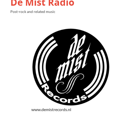
De Mist Radio
Post-rock and related music
www.demistrecords.nl