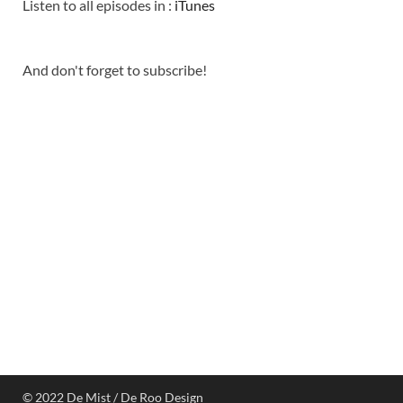
Listen to all episodes in :
iTunes
And don't forget to subscribe!
© 2022 De Mist / De Roo Design