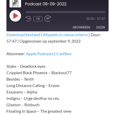
Podcast 09-09-2022
1X
00:00
/
57:47
ABONNEREN
DELEN
Download bestand
|
Afspelen in nieuw scherm
|
Duur:
57:47
|
Opgenomen op september 9, 2022
DELEN
Apple Podcasts
CastBox
RSS FEED
LINK
Abonneer:
Apple Podcasts
|
CastBox
EMBED
Stake – Deadlock eyes
Crippled Black Phoenix – Blackout77
Besides – Tenth
Long Distance Calling – Eraser
Exxasens – Alpha
Indignu – Urge decifrar no céu
Glaston – Rotbuch
Floating In Space – The greatest view