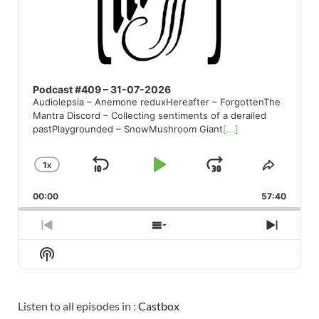
Podcast #409 – 31-07-2026
Audiolepsia – Anemone reduxHereafter – ForgottenThe
Mantra Discord – Collecting sentiments of a derailed
pastPlaygrounded – SnowMushroom Giant
[...]
1
X
SKIP
PLAY
JUMP
CHANGE
SHARE
PLAYBACK
THIS
BACKWARD
PAUSE
FORWARD
00:00
RATE
57:40
EPISO
PREVIOUS
SHOW
NEXT
EPISODE
EPISODES
EPISO
Show
LIST
Podcast
Information
Listen to all episodes in :
Castbox