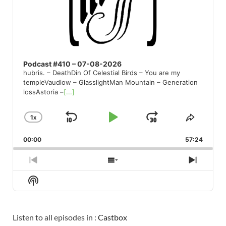
Podcast #410 – 07-08-2026
hubris. – DeathDin Of Celestial Birds – You are my
templeVaudlow – GlasslightMan Mountain – Generation
lossAstoria –
[...]
1
X
SKIP
PLAY
JUMP
CHANGE
SHARE
PLAYBACK
THIS
BACKWARD
PAUSE
FORWARD
00:00
RATE
57:24
EPISO
PREVIOUS
SHOW
NEXT
EPISODE
EPISODES
EPISO
Show
LIST
Podcast
Information
Listen to all episodes in :
Castbox