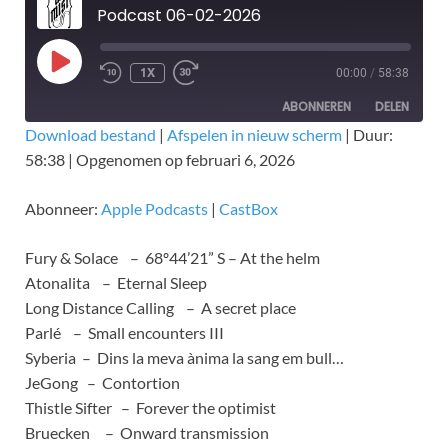
Podcast 06-02-2026
1X
00:00
/
58:38
ABONNEREN
DELEN
Download bestand
|
Afspelen in nieuw scherm
|
Duur:
58:38
|
Opgenomen op februari 6, 2026
DELEN
Apple Podcasts
CastBox
RSS FEED
LINK
Abonneer:
Apple Podcasts
|
CastBox
EMBED
Fury & Solace – 68º44’21” S – At the helm
Atonalita – Eternal Sleep
Long Distance Calling – A secret place
Parlé – Small encounters III
Syberia – Dins la meva ànima la sang em bull…
JeGong – Contortion
Thistle Sifter – Forever the optimist
Bruecken – Onward transmission