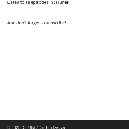
Listen to all episodes in :
iTunes
And don't forget to subscribe!
© 2022 De Mist / De Roo Design