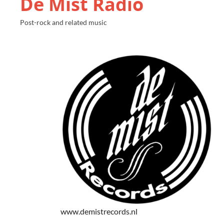
De Mist Radio
Post-rock and related music
www.demistrecords.nl