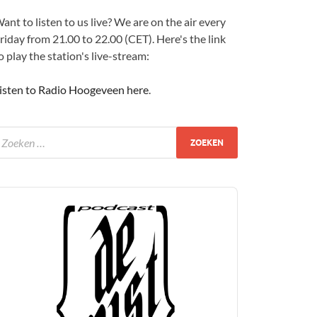
ant to listen to us live? We are on the air every
riday from 21.00 to 22.00 (CET). Here's the link
o play the station's live-stream:
isten to Radio Hoogeveen here
.
udio
layer