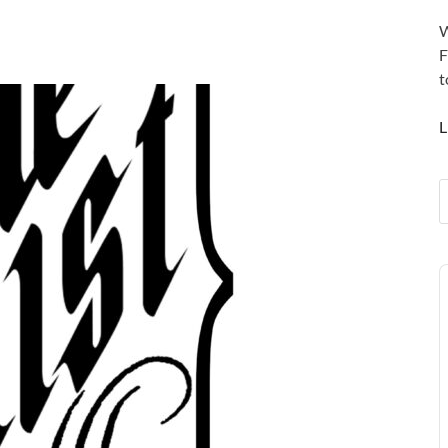
W
F
t
L
A
P