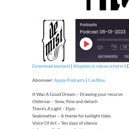
Podcasts
Podcast 06-01-2023
1X
ABONNEREN
DE
Download bestand
|
Afspelen in nieuw scherm
|
D
DELEN
Apple Podcasts
CastBox
Abonneer:
Apple Podcasts
|
CastBox
RSS FEED
LINK
It Was A Good Dream – Drawing your recurve
EMBED
Oldernar – Slow, flow and detach
There’s A Light – Elpis
Seabreather – A theme for twilight tides
Voice Of Art – Ten days of silence