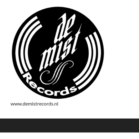
www.demistrecords.nl