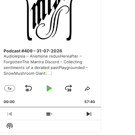
Podcast #409 – 31-07-2026
Audiolepsia – Anemone reduxHereafter –
ForgottenThe Mantra Discord – Collecting
sentiments of a derailed pastPlaygrounded –
SnowMushroom Giant
[...]
1
X
SKIP
PLAY
JUMP
CHANGE
SHARE
PLAYBACK
THIS
BACKWARD
PAUSE
FORWARD
00:00
RATE
57:40
EPISODE
PREVIOUS
SHOW
NEXT
EPISODE
EPISODES
EPISODE
Show
LIST
Podcast