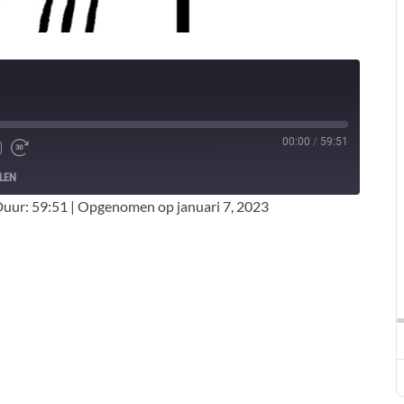
00:00
/
59:51
LEN
uur: 59:51
|
Opgenomen op januari 7, 2023