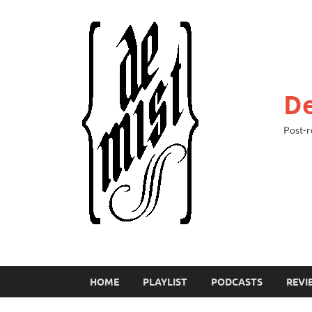
De
Post-r
HOME
PLAYLIST
PODCASTS
REVI