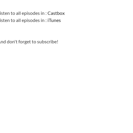
Information
isten to all episodes in :
Castbox
isten to all episodes in :
iTunes
nd don't forget to subscribe!