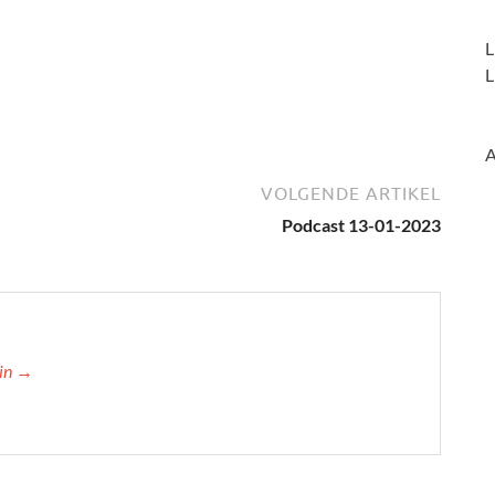
L
L
A
VOLGENDE ARTIKEL
Podcast 13-01-2023
min →