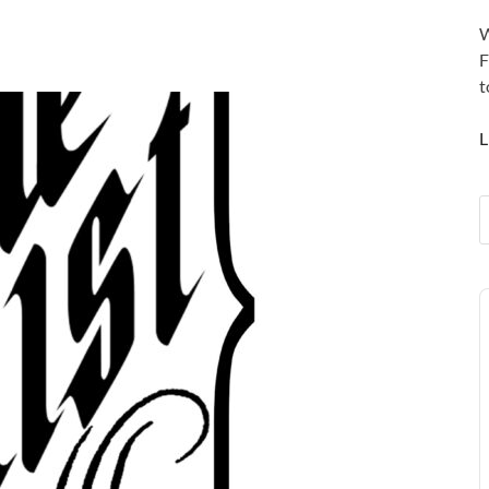
W
F
t
L
A
P