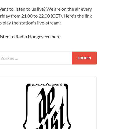
ant to listen to us live? We are on the air every
riday from 21.00 to 22.00 (CET). Here's the link
o play the station's live-stream:
isten to Radio Hoogeveen here
.
udio
layer