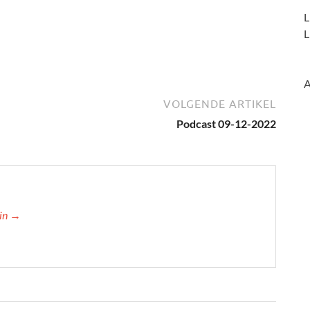
L
L
A
VOLGENDE ARTIKEL
Podcast 09-12-2022
min →