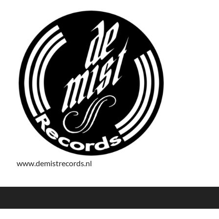
www.demistrecords.nl