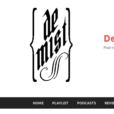
De
Post-r
HOME
PLAYLIST
PODCASTS
REVI