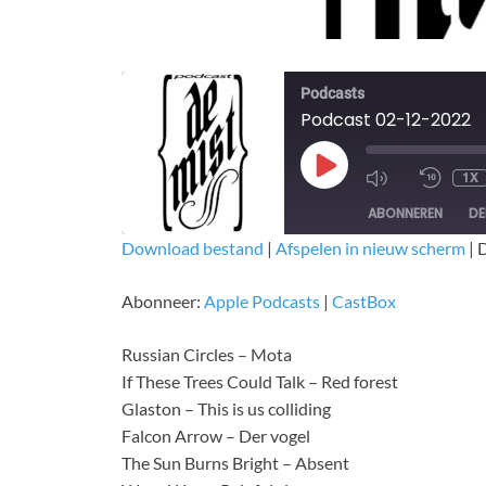
Podcasts
Podcast 02-12-2022
1X
ABONNEREN
DE
Download bestand
|
Afspelen in nieuw scherm
|
D
DELEN
Apple Podcasts
CastBox
Abonneer:
Apple Podcasts
|
CastBox
RSS FEED
LINK
Russian Circles – Mota
EMBED
If These Trees Could Talk – Red forest
Glaston – This is us colliding
Falcon Arrow – Der vogel
The Sun Burns Bright – Absent