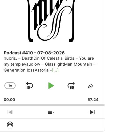
Podcast #410 – 07-08-2026
hubris. – DeathDin Of Celestial Birds – You are
my templeVaudlow – GlasslightMan Mountain –
Generation lossAstoria –
[...]
1
X
SKIP
PLAY
JUMP
CHANGE
SHARE
PLAYBACK
THIS
BACKWARD
PAUSE
FORWARD
00:00
RATE
57:24
EPISODE
PREVIOUS
SHOW
NEXT
EPISODE
EPISODES
EPISODE
Show
LIST
Podcast
Information