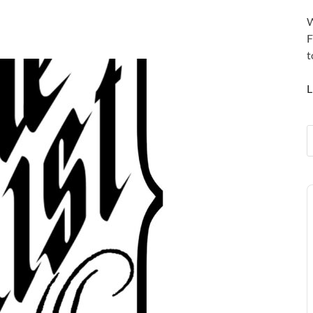
W
F
t
L
A
P