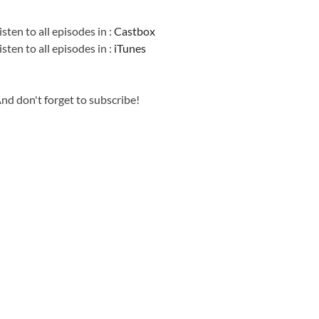
Information
isten to all episodes in :
Castbox
isten to all episodes in :
iTunes
nd don't forget to subscribe!