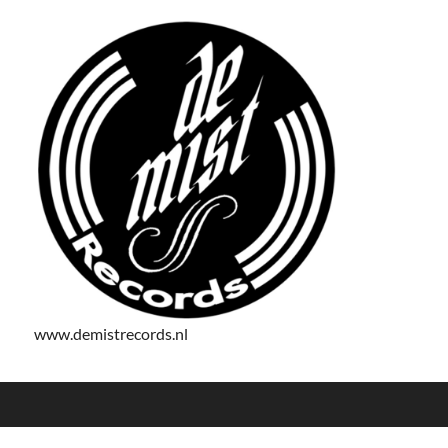
www.demistrecords.nl