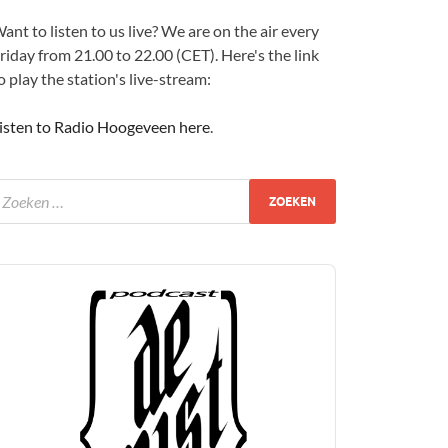
ant to listen to us live? We are on the air every
riday from 21.00 to 22.00 (CET). Here's the link
o play the station's live-stream:
isten to Radio Hoogeveen here
.
udio
layer