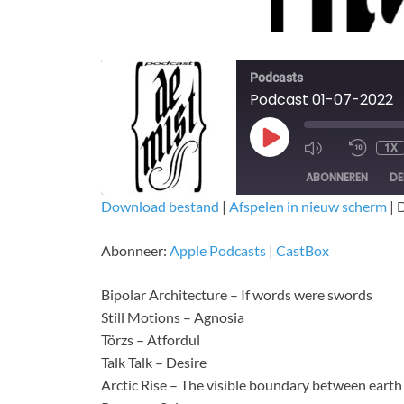
Podcasts
Podcast 01-07-2022
1X
ABONNEREN
DE
Download bestand
|
Afspelen in nieuw scherm
|
D
DELEN
Apple Podcasts
CastBox
Abonneer:
Apple Podcasts
|
CastBox
RSS FEED
LINK
Bipolar Architecture – If words were swords
EMBED
Still Motions – Agnosia
Törzs – Atfordul
Talk Talk – Desire
Arctic Rise – The visible boundary between earth