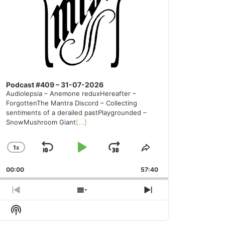
Podcast #409 – 31-07-2026
Audiolepsia – Anemone reduxHereafter –
ForgottenThe Mantra Discord – Collecting
sentiments of a derailed pastPlaygrounded –
SnowMushroom Giant
[...]
1
X
SKIP
PLAY
JUMP
CHANGE
SHARE
PLAYBACK
THIS
BACKWARD
PAUSE
FORWARD
00:00
RATE
57:40
EPISODE
PREVIOUS
SHOW
NEXT
EPISODE
EPISODES
EPISODE
Show
LIST
Podcast