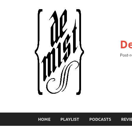
De
Post-r
HOME
PLAYLIST
PODCASTS
REVI