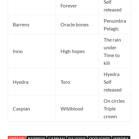
Self
Forever
released
Penumbra
Barrens
Oracle bones
Pelagic
The rain
under
Inno
High hopes
Time to
kill
Hyedra
Hyedra
Toro
Self
released
On circles
Caspian
Wildblood
Triple
crown
GETAGD
BARRENS
CASPIAN
DA VOILE
DOTLIGHTS
HYEDRA