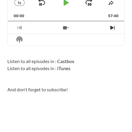
1
X
SKIP
PLAY
JUMP
CHANGE
SHARE
PLAYBACK
THIS
BACKWARD
PAUSE
FORWARD
00:00
RATE
57:40
EPISO
PREVIOUS
SHOW
NEXT
EPISODE
EPISODES
EPISO
Show
LIST
Podcast
Information
Listen to all episodes in :
Castbox
Listen to all episodes in :
iTunes
And don't forget to subscribe!