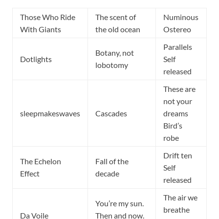
Those Who Ride
The scent of
Numinous
With Giants
the old ocean
Ostereo
Parallels
Botany, not
Dotlights
Self
lobotomy
released
These are
not your
sleepmakeswaves
Cascades
dreams
Bird’s
robe
Drift ten
The Echelon
Fall of the
Self
Effect
decade
released
The air we
You’re my sun.
breathe
Da Voile
Then and now.