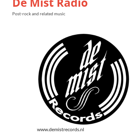
De Mist Radio
Post-rock and related music
www.demistrecords.nl