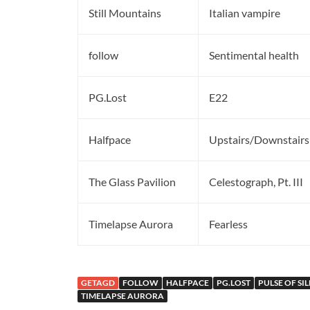
Still Mountains
Italian vampire
follow
Sentimental health
PG.Lost
E22
Halfpace
Upstairs/Downstairs
The Glass Pavilion
Celestograph, Pt. III
Timelapse Aurora
Fearless
GETAGD
FOLLOW
HALFPACE
PG.LOST
PULSE OF SI
TIMELAPSE AURORA