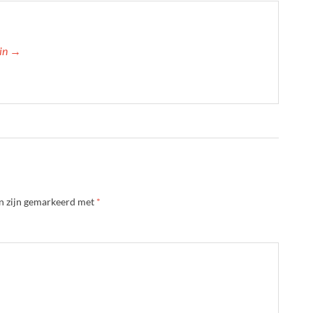
min →
en zijn gemarkeerd met
*