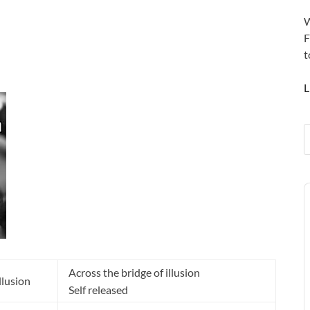
W
F
t
L
A
P
Across the bridge of illusion
llusion
Self released