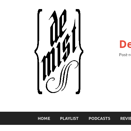
De
Post-r
HOME
PLAYLIST
PODCASTS
REVI