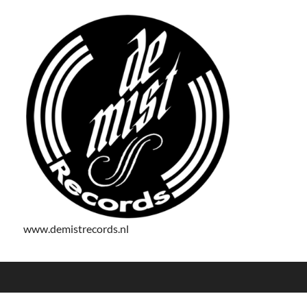
www.demistrecords.nl