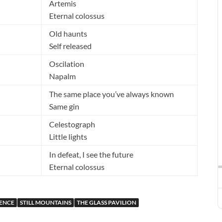
Artemis
Eternal colossus
Old haunts
Self released
Oscilation
Napalm
The same place you’ve always known
Same gin
Celestograph
Little lights
In defeat, I see the future
Eternal colossus
LENCE
STILL MOUNTAINS
THE GLASS PAVILION