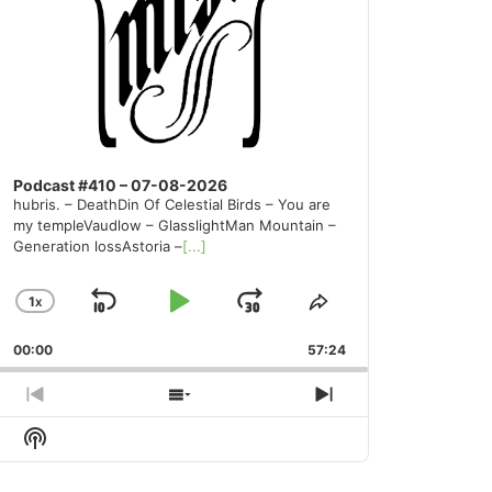
Podcast #410 – 07-08-2026
hubris. – DeathDin Of Celestial Birds – You are
my templeVaudlow – GlasslightMan Mountain –
Generation lossAstoria –
[...]
1
X
SKIP
PLAY
JUMP
CHANGE
SHARE
PLAYBACK
THIS
BACKWARD
PAUSE
FORWARD
00:00
RATE
57:24
EPISODE
PREVIOUS
SHOW
NEXT
EPISODE
EPISODES
EPISODE
Show
LIST
Podcast
Information