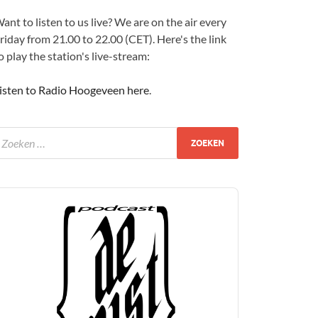
ant to listen to us live? We are on the air every
riday from 21.00 to 22.00 (CET). Here's the link
o play the station's live-stream:
isten to Radio Hoogeveen here
.
udio
layer