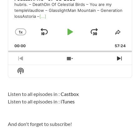
hubris. – DeathDin Of Celestial Birds – You are my
templeVaudlow – GlasslightMan Mountain – Generation
lossAstoria –
[...]
1
X
SKIP
PLAY
JUMP
CHANGE
SHARE
PLAYBACK
THIS
BACKWARD
PAUSE
FORWARD
00:00
RATE
57:24
EPISO
PREVIOUS
SHOW
NEXT
EPISODE
EPISODES
EPISO
Show
LIST
Podcast
Information
Listen to all episodes in :
Castbox
Listen to all episodes in :
iTunes
And don't forget to subscribe!