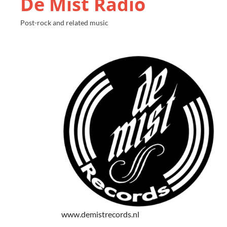
De Mist Radio
Post-rock and related music
www.demistrecords.nl