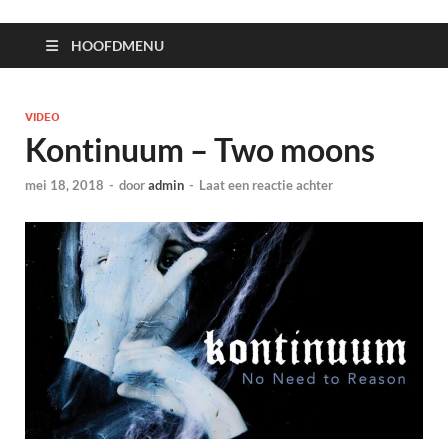
HOOFDMENU
VIDEO
Kontinuum – Two moons
mei 18, 2018
-
door
admin
-
Laat een reactie achter