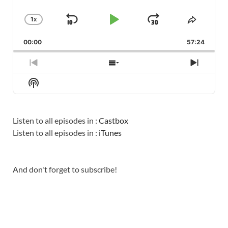
1
X
SKIP
PLAY
JUMP
CHANGE
SHARE
PLAYBACK
THIS
BACKWARD
PAUSE
FORWARD
00:00
RATE
57:24
EPISO
PREVIOUS
SHOW
NEXT
EPISODE
EPISODES
EPISO
Show
LIST
Podcast
Information
Listen to all episodes in :
Castbox
Listen to all episodes in :
iTunes
And don't forget to subscribe!