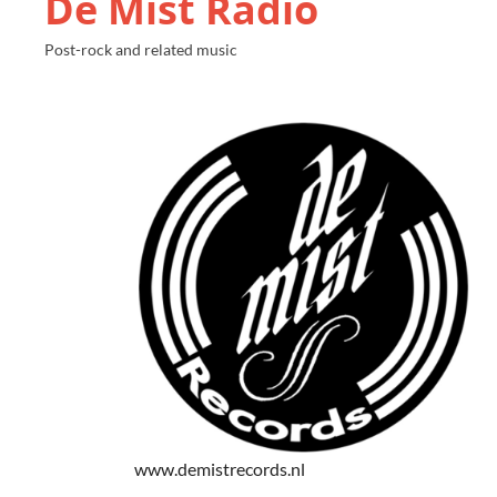
De Mist Radio
Post-rock and related music
www.demistrecords.nl