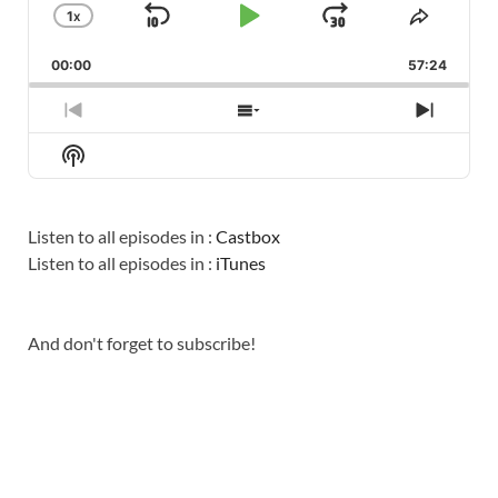
1
X
SKIP
PLAY
JUMP
CHANGE
SHARE
PLAYBACK
THIS
BACKWARD
PAUSE
FORWARD
00:00
RATE
57:24
EPISO
PREVIOUS
SHOW
NEXT
EPISODE
EPISODES
EPISO
Show
LIST
Podcast
Information
Listen to all episodes in :
Castbox
Listen to all episodes in :
iTunes
And don't forget to subscribe!