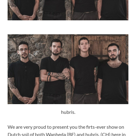
hubris.
We are very proud to present you the firts-ever show on
Dutch soil of both Wanheda (BE) and hubris. (CH) here in