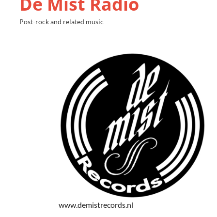
De Mist Radio
Post-rock and related music
www.demistrecords.nl